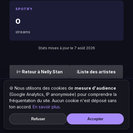
SPOTIFY
0
streams
Stats mises à jour le 7 août 2026
Retour à Nelly Stan
Liste des artistes
🍪 Nous utilisons des cookies de
mesure d'audience
Hit Lokal
·
L'actu rap & musique urbaine
(Google Analytics, IP anonymisée) pour comprendre la
© 2026 — Tous droits réservés ·
Mentions légales
·
Gérer les
fréquentation du site. Aucun cookie n'est déposé sans
cookies
ton accord.
En savoir plus
.
Refuser
Accepter