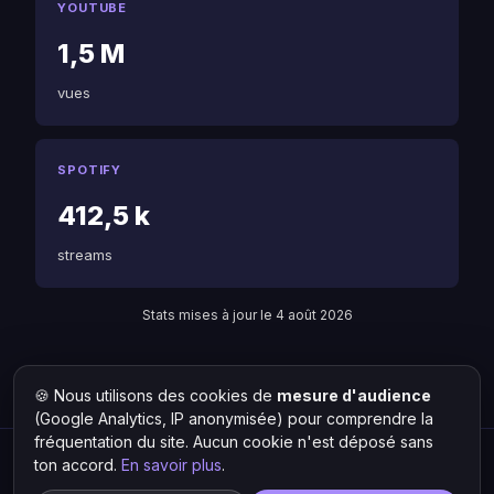
YOUTUBE
1,5 M
vues
SPOTIFY
412,5 k
streams
Stats mises à jour le 4 août 2026
🍪 Nous utilisons des cookies de
mesure d'audience
Retour à Nesly
Liste des artistes
(Google Analytics, IP anonymisée) pour comprendre la
fréquentation du site. Aucun cookie n'est déposé sans
ton accord.
En savoir plus
.
Hit Lokal
·
L'actu rap & musique urbaine