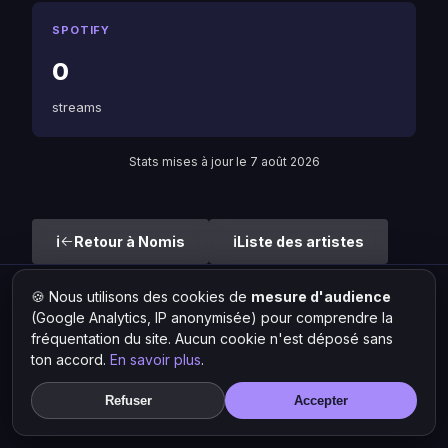
SPOTIFY
0
streams
Stats mises à jour le 7 août 2026
Retour à Nomis
Liste des artistes
🍪 Nous utilisons des cookies de
mesure d'audience
Hit Lokal
·
L'actu rap & musique urbaine
(Google Analytics, IP anonymisée) pour comprendre la
© 2026 — Tous droits réservés ·
Mentions légales
·
Gérer les
fréquentation du site. Aucun cookie n'est déposé sans
cookies
ton accord.
En savoir plus
.
Refuser
Accepter