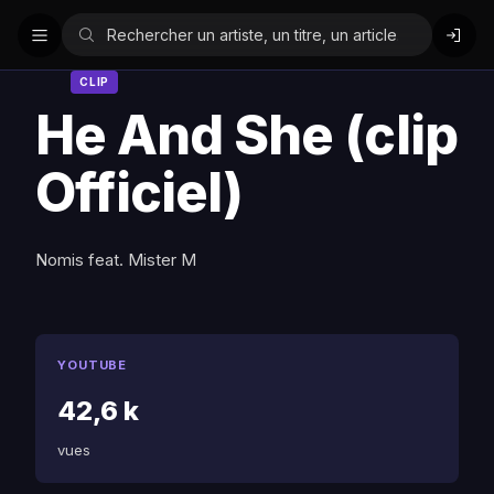
CLIP
He And She (clip
Officiel)
Nomis feat. Mister M
YOUTUBE
42,6 k
vues