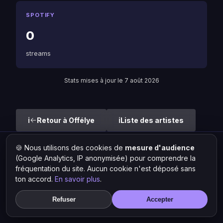
SPOTIFY
0
streams
Stats mises à jour le 7 août 2026
Retour à Offélye
Liste des artistes
🍪 Nous utilisons des cookies de
mesure d'audience
Hit Lokal
·
L'actu rap & musique urbaine
(Google Analytics, IP anonymisée) pour comprendre la
© 2026 — Tous droits réservés ·
Mentions légales
·
Gérer les
fréquentation du site. Aucun cookie n'est déposé sans
cookies
ton accord.
En savoir plus
.
Refuser
Accepter