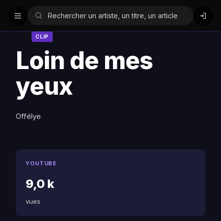
CLIP
Loin de mes
yeux
Offélye
YOUTUBE
9,0 k
vues