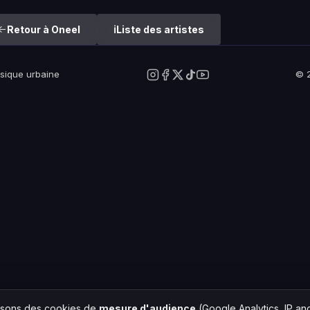
Retour à Oneel
Liste des artistes
usique urbaine
© 2
lisons des cookies de
mesure d'audience
(Google Analytics, IP a