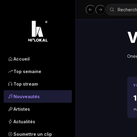
V
Onee
Accueil
Top semaine
Top stream
Y
1
Nouveautés
Artistes
v
Actualités
Soumettre un clip