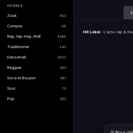
GENRES
Zouk
912
Compas
50
Hit Lokal
·
L'actu rap & m
Rap, Hip-Hop, RnB
4365
Traditionnel
142
Dancehall
3012
Reggae
343
Soca et Bouyon
387
Soul
75
Pop
252
🍪 Nous uti