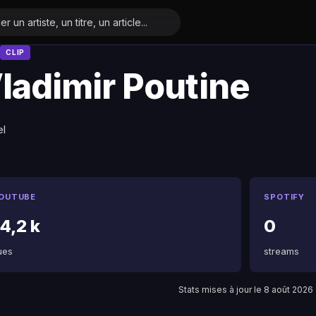
CLIP
ladimir Poutine
l
OUTUBE
SPOTIFY
4,2 k
0
ues
streams
Stats mises à jour le 8 août 2026