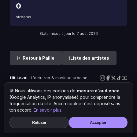
0
streams
Stats mises à jour le 7 août 2026
Retour à Paille
Liste des artistes
Hit Lokal
·
L'actu rap & musique urbaine
© 2026 — Tous droits réservés ·
Mentions légales
·
Gérer les
cookies
🍪 Nous utilisons des cookies de
mesure d'audience
(Google Analytics, IP anonymisée) pour comprendre la
fréquentation du site. Aucun cookie n'est déposé sans
ton accord.
En savoir plus
.
Refuser
Accepter