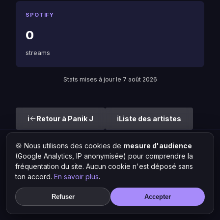
SPOTIFY
0
streams
Stats mises à jour le 7 août 2026
Retour à Panik J
Liste des artistes
🍪 Nous utilisons des cookies de
mesure d'audience
Hit Lokal
·
L'actu rap & musique urbaine
(Google Analytics, IP anonymisée) pour comprendre la
© 2026 — Tous droits réservés ·
Mentions légales
·
Gérer les
fréquentation du site. Aucun cookie n'est déposé sans
cookies
ton accord.
En savoir plus
.
Refuser
Accepter