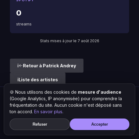
SPOTIFY
0
streams
Stats mises à jour le 7 août 2026
Retour à Patrick Andrey
Liste des artistes
🍪 Nous utilisons des cookies de
mesure d'audience
(Google Analytics, IP anonymisée) pour comprendre la
Hit Lokal
·
L'actu rap & musique urbaine
fréquentation du site. Aucun cookie n'est déposé sans
© 2026 — Tous droits réservés ·
Mentions légales
·
Gérer les
ton accord.
cookies
En savoir plus
.
Refuser
Accepter