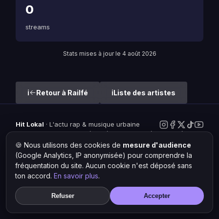
0
streams
Stats mises à jour le 4 août 2026
Retour à Railfé
Liste des artistes
Hit Lokal
·
L'actu rap & musique urbaine
© 2026 — Tous droits réservés ·
Mentions légales
·
Gérer les
cookies
🍪 Nous utilisons des cookies de
mesure d'audience
(Google Analytics, IP anonymisée) pour comprendre la
fréquentation du site. Aucun cookie n'est déposé sans
ton accord.
En savoir plus
.
Refuser
Accepter