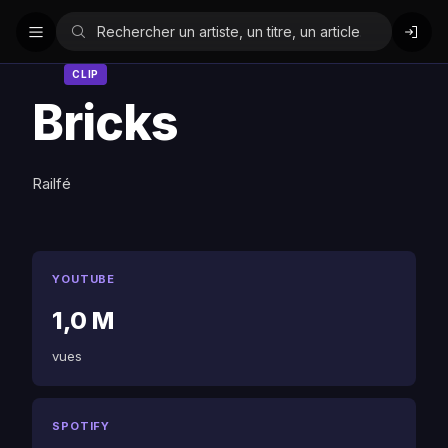
CLIP
Bricks
Railfé
YOUTUBE
1,0 M
vues
SPOTIFY