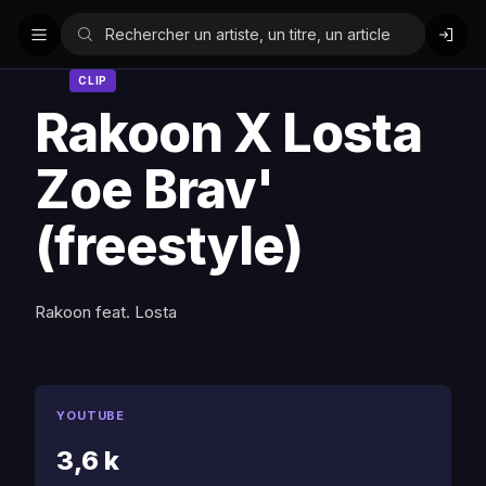
CLIP
Rakoon X Losta
Zoe Brav'
(freestyle)
Rakoon feat. Losta
YOUTUBE
3,6 k