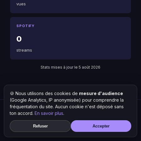
vues
SPOTIFY
0
streams
Stats mises à jour le 5 août 2026
Retour à Rakoon
Liste des artistes
🍪 Nous utilisons des cookies de
mesure d'audience
(Google Analytics, IP anonymisée) pour comprendre la
fréquentation du site. Aucun cookie n'est déposé sans
Hit Lokal
·
L'actu rap & musique urbaine
ton accord.
En savoir plus
.
© 2026 — Tous droits réservés ·
Mentions légales
·
Gérer les
cookies
Refuser
Accepter