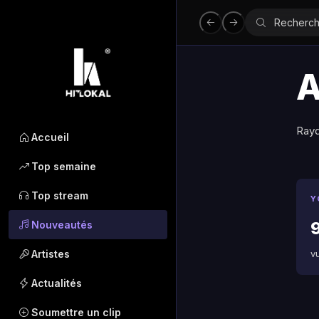
A
Raydl
Accueil
Top semaine
Top stream
Y
9
Nouveautés
Artistes
v
Actualités
Soumettre un clip