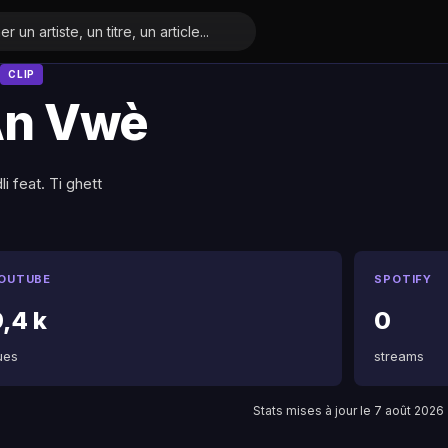
CLIP
n Vwè
i feat. Ti ghett
OUTUBE
SPOTIFY
,4 k
0
ues
streams
Stats mises à jour le 7 août 2026