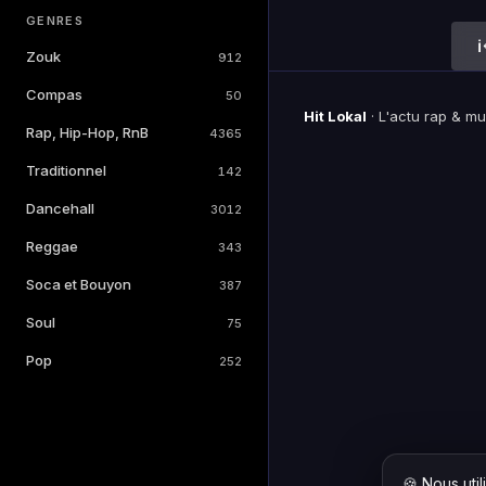
GENRES
Zouk
912
Compas
50
Hit Lokal
·
L'actu rap & m
Rap, Hip-Hop, RnB
4365
Traditionnel
142
Dancehall
3012
Reggae
343
Soca et Bouyon
387
Soul
75
Pop
252
🍪 Nous uti