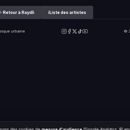
Retour à Raydli
Liste des artistes
usique urbaine
© 2
lisons des cookies de
mesure d'audience
(Google Analytics, IP a