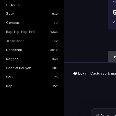
Y
GENRES
Zouk
912
v
Compas
50
Rap, Hip-Hop, RnB
4365
Traditionnel
142
Dancehall
3012
Reggae
343
Soca et Bouyon
387
Hit Lokal
·
L'actu rap & m
Soul
75
Pop
252
🍪 Nous uti