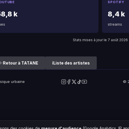
OUTUBE
SPOTIFY
58,8 k
8,4 k
ues
streams
Stats mises à jour le 7 août 2026
Retour à TATANE
Liste des artistes
usique urbaine
© 2
lisons des cookies de
mesure d'audience
(Google Analytics, IP a