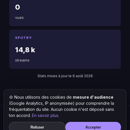
0
vues
SPOTIFY
14,8 k
streams
Stats mises à jour le 6 août 2026
🍪 Nous utilisons des cookies de
mesure d'audience
Retour à VJ Awax
Liste des artistes
(Google Analytics, IP anonymisée) pour comprendre la
fréquentation du site. Aucun cookie n'est déposé sans
ton accord.
En savoir plus
.
Hit Lokal
·
L'actu rap & musique urbaine
© 2026 — Tous droits réservés ·
Mentions légales
·
Gérer les
Refuser
Accepter
cookies