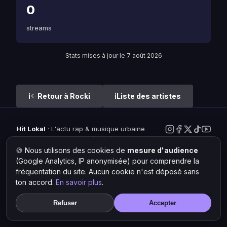
0
streams
Stats mises à jour le 7 août 2026
Retour à Rocki
Liste des artistes
Hit Lokal
·
L'actu rap & musique urbaine
© 2026 — Tous droits réservés ·
Mentions légales
·
Gérer les
cookies
🍪 Nous utilisons des cookies de
mesure d'audience
(Google Analytics, IP anonymisée) pour comprendre la
fréquentation du site. Aucun cookie n'est déposé sans
ton accord.
En savoir plus
.
Refuser
Accepter