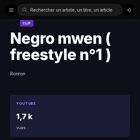
CLIP
Negro mwen (
freestyle n°1 )
Ronron
YOUTUBE
1,7 k
vues