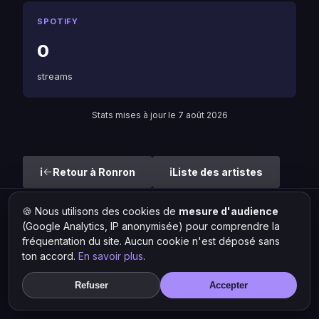
SPOTIFY
0
streams
Stats mises à jour le 7 août 2026
Retour à Ronron
Liste des artistes
🍪 Nous utilisons des cookies de
mesure d'audience
Hit Lokal
·
L'actu rap & musique urbaine
(Google Analytics, IP anonymisée) pour comprendre la
© 2026 — Tous droits réservés ·
Mentions légales
·
Gérer les
fréquentation du site. Aucun cookie n'est déposé sans
cookies
ton accord.
En savoir plus
.
Refuser
Accepter