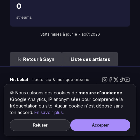
0
streams
Stats mises à jour le 7 août 2026
Retour à Sayn
Liste des artistes
Hit Lokal
·
L'actu rap & musique urbaine
© 2026 — Tous droits réservés ·
Mentions légales
·
Gérer les
cookies
🍪 Nous utilisons des cookies de
mesure d'audience
(Google Analytics, IP anonymisée) pour comprendre la
fréquentation du site. Aucun cookie n'est déposé sans
ton accord.
En savoir plus
.
Refuser
Accepter