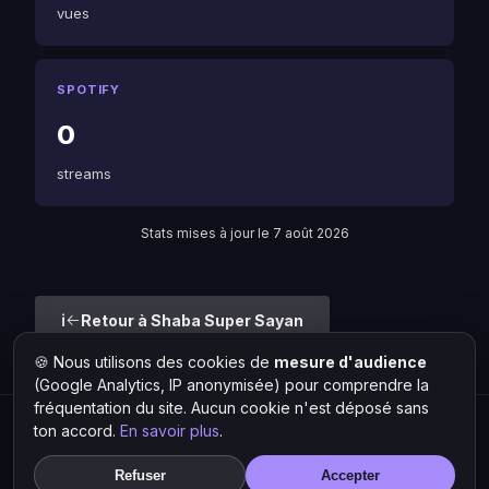
vues
SPOTIFY
0
streams
Stats mises à jour le 7 août 2026
Retour à Shaba Super Sayan
🍪 Nous utilisons des cookies de
mesure d'audience
Liste des artistes
(Google Analytics, IP anonymisée) pour comprendre la
fréquentation du site. Aucun cookie n'est déposé sans
ton accord.
En savoir plus
.
Hit Lokal
·
L'actu rap & musique urbaine
© 2026 — Tous droits réservés ·
Mentions légales
·
Gérer les
Refuser
Accepter
cookies