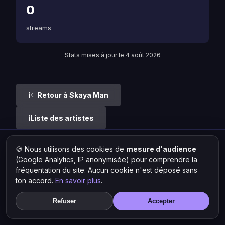
0
streams
Stats mises à jour le 4 août 2026
Retour à Skaya Man
Liste des artistes
🍪 Nous utilisons des cookies de
mesure d'audience
Hit Lokal
·
L'actu rap & musique urbaine
(Google Analytics, IP anonymisée) pour comprendre la
© 2026 — Tous droits réservés ·
Mentions légales
·
Gérer les
cookies
fréquentation du site. Aucun cookie n'est déposé sans
ton accord.
En savoir plus
.
Refuser
Accepter