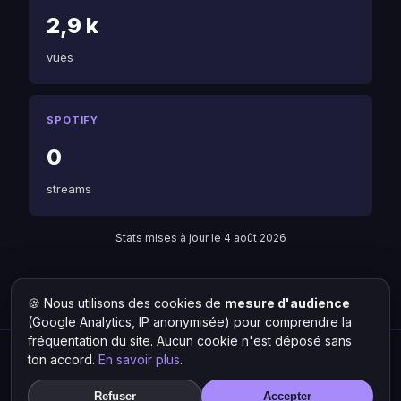
2,9 k
vues
SPOTIFY
0
streams
Stats mises à jour le 4 août 2026
🍪 Nous utilisons des cookies de
mesure d'audience
Retour à Skobar
Liste des artistes
(Google Analytics, IP anonymisée) pour comprendre la
fréquentation du site. Aucun cookie n'est déposé sans
ton accord.
En savoir plus
.
Hit Lokal
·
L'actu rap & musique urbaine
© 2026 — Tous droits réservés ·
Mentions légales
·
Gérer les
Refuser
Accepter