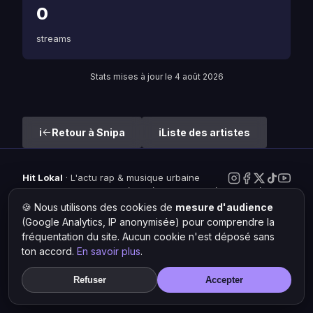
0
streams
Stats mises à jour le 4 août 2026
Retour à Snipa
Liste des artistes
Hit Lokal
·
L'actu rap & musique urbaine
© 2026 — Tous droits réservés ·
Mentions légales
·
Gérer les
cookies
🍪 Nous utilisons des cookies de
mesure d'audience
(Google Analytics, IP anonymisée) pour comprendre la
fréquentation du site. Aucun cookie n'est déposé sans
ton accord.
En savoir plus
.
Refuser
Accepter