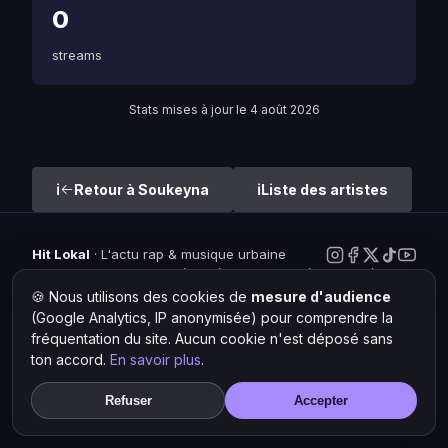
0
streams
Stats mises à jour le 4 août 2026
Retour à Soukeyna
Liste des artistes
Hit Lokal
·
L'actu rap & musique urbaine
© 2026 — Tous droits réservés ·
Mentions légales
·
Gérer les
cookies
🍪 Nous utilisons des cookies de
mesure d'audience
(Google Analytics, IP anonymisée) pour comprendre la
fréquentation du site. Aucun cookie n'est déposé sans
ton accord.
En savoir plus
.
Refuser
Accepter