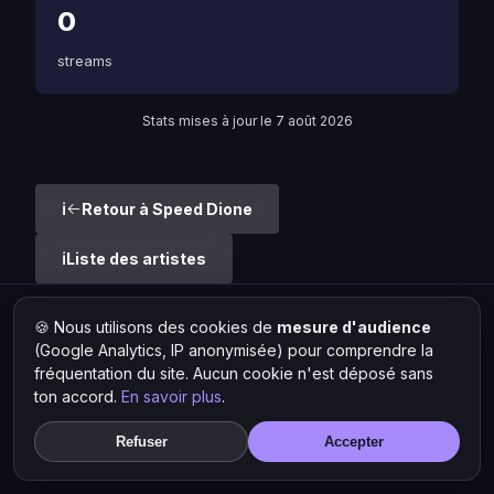
0
streams
Stats mises à jour le 7 août 2026
Retour à Speed Dione
Liste des artistes
🍪 Nous utilisons des cookies de
mesure d'audience
Hit Lokal
·
L'actu rap & musique urbaine
(Google Analytics, IP anonymisée) pour comprendre la
© 2026 — Tous droits réservés ·
Mentions légales
·
Gérer les
cookies
fréquentation du site. Aucun cookie n'est déposé sans
ton accord.
En savoir plus
.
Refuser
Accepter