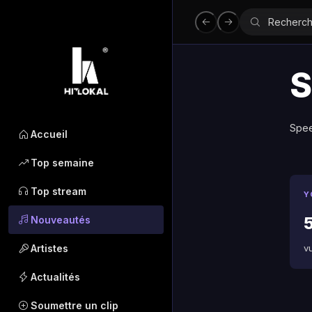
S
Spe
Accueil
Top semaine
Top stream
Y
5
Nouveautés
Artistes
v
Actualités
Soumettre un clip