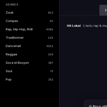
GENRES
Zouk
912
Compas
50
Hit Lokal
·
L'actu rap & m
Rap, Hip-Hop, RnB
4365
Traditionnel
142
Dancehall
3012
Reggae
343
Soca et Bouyon
387
Soul
75
Pop
252
🍪 Nous uti