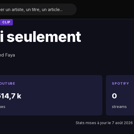
CLIP
i seulement
ed Faya
OUTUBE
SPOTIFY
14,7 k
0
ues
streams
Stats mises à jour le 7 août 2026