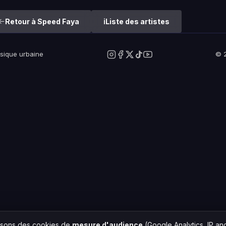
Retour à Speed Faya
Liste des artistes
usique urbaine
© 2
lisons des cookies de
mesure d'audience
(Google Analytics, IP a