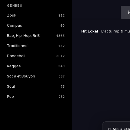
GENRES
Zouk
912
Compas
50
Hit Lokal
·
L'actu rap & m
Rap, Hip-Hop, RnB
4365
Traditionnel
142
Dancehall
3012
Reggae
343
Soca et Bouyon
387
Soul
75
Pop
252
🍪 Nous uti