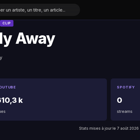
CLIP
ly Away
y
OUTUBE
SPOTIFY
610,3 k
0
ues
streams
Stats mises à jour le 7 août 2026