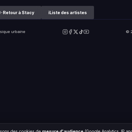
Retour à Stacy
Liste des artistes
usique urbaine
© 2
lisons des cookies de
mesure d'audience
(Google Analytics, IP a