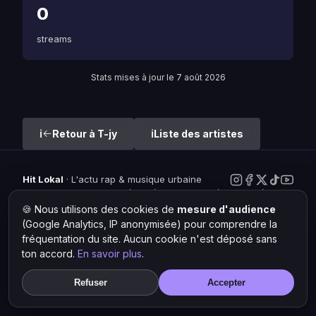
0
streams
Stats mises à jour le 7 août 2026
Retour à T-jy
Liste des artistes
Hit Lokal
·
L'actu rap & musique urbaine
© 2026 — Tous droits réservés ·
Mentions légales
·
Gérer les
cookies
🍪 Nous utilisons des cookies de
mesure d'audience
(Google Analytics, IP anonymisée) pour comprendre la
fréquentation du site. Aucun cookie n'est déposé sans
ton accord.
En savoir plus
.
Refuser
Accepter