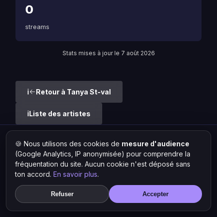
0
streams
Stats mises à jour le 7 août 2026
Retour à Tanya St-val
Liste des artistes
🍪 Nous utilisons des cookies de
mesure d'audience
Hit Lokal
·
L'actu rap & musique urbaine
(Google Analytics, IP anonymisée) pour comprendre la
© 2026 — Tous droits réservés ·
Mentions légales
·
Gérer les
cookies
fréquentation du site. Aucun cookie n'est déposé sans
ton accord.
En savoir plus
.
Refuser
Accepter