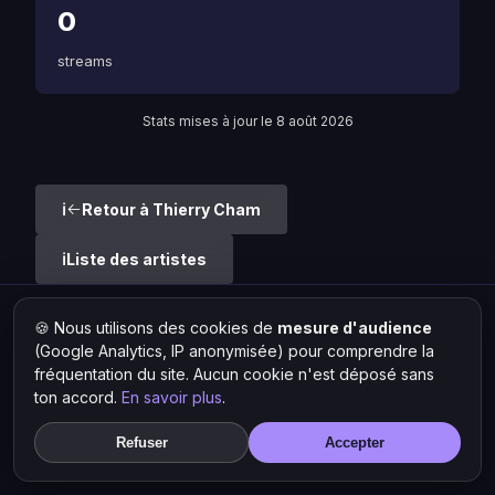
0
streams
Stats mises à jour le 8 août 2026
Retour à Thierry Cham
Liste des artistes
🍪 Nous utilisons des cookies de
mesure d'audience
Hit Lokal
·
L'actu rap & musique urbaine
(Google Analytics, IP anonymisée) pour comprendre la
© 2026 — Tous droits réservés ·
Mentions légales
·
Gérer les
cookies
fréquentation du site. Aucun cookie n'est déposé sans
ton accord.
En savoir plus
.
Refuser
Accepter