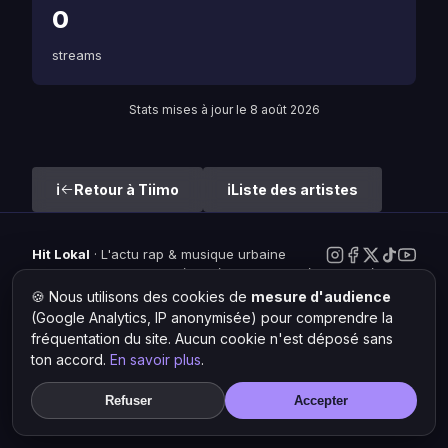
0
streams
Stats mises à jour le 8 août 2026
Retour à Tiimo
Liste des artistes
Hit Lokal
·
L'actu rap & musique urbaine
© 2026 — Tous droits réservés ·
Mentions légales
·
Gérer les
cookies
🍪 Nous utilisons des cookies de
mesure d'audience
(Google Analytics, IP anonymisée) pour comprendre la
fréquentation du site. Aucun cookie n'est déposé sans
ton accord.
En savoir plus
.
Refuser
Accepter