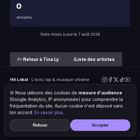
0
streams
Stats mises à jour le 7 août 2026
Retour à Tina Ly
Liste des artistes
Hit Lokal
·
L'actu rap & musique urbaine
© 2026 — Tous droits réservés ·
Mentions légales
·
Gérer les
cookies
🍪 Nous utilisons des cookies de
mesure d'audience
(Google Analytics, IP anonymisée) pour comprendre la
fréquentation du site. Aucun cookie n'est déposé sans
ton accord.
En savoir plus
.
Refuser
Accepter