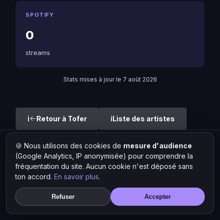
SPOTIFY
0
streams
Stats mises à jour le 7 août 2026
Retour à Tofer
Liste des artistes
🍪 Nous utilisons des cookies de
mesure d'audience
Hit Lokal
·
L'actu rap & musique urbaine
(Google Analytics, IP anonymisée) pour comprendre la
© 2026 — Tous droits réservés ·
Mentions légales
·
Gérer les
fréquentation du site. Aucun cookie n'est déposé sans
cookies
ton accord.
En savoir plus
.
Refuser
Accepter