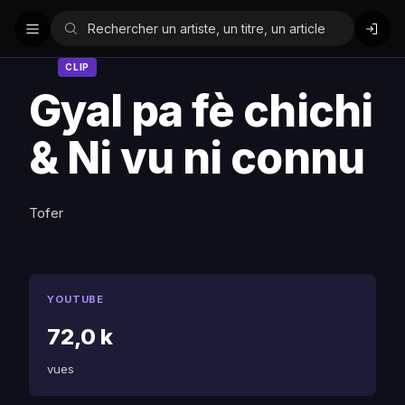
CLIP
Gyal pa fè chichi
& Ni vu ni connu
Tofer
YOUTUBE
72,0 k
vues