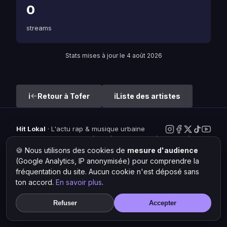
0
streams
Stats mises à jour le 4 août 2026
Retour à Tofer
Liste des artistes
Hit Lokal
·
L'actu rap & musique urbaine
© 2026 — Tous droits réservés ·
Mentions légales
·
Gérer les
cookies
🍪 Nous utilisons des cookies de
mesure d'audience
(Google Analytics, IP anonymisée) pour comprendre la
fréquentation du site. Aucun cookie n'est déposé sans
ton accord.
En savoir plus
.
Refuser
Accepter