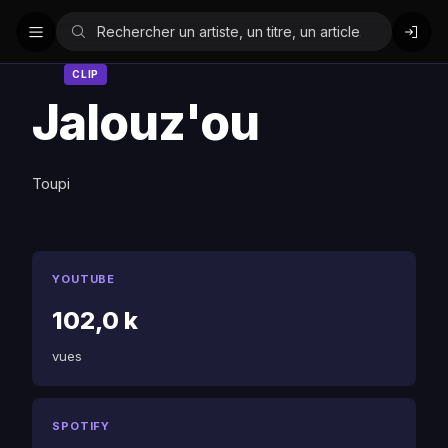
CLIP
Jalouz'ou
Toupi
YOUTUBE
102,0 k
vues
SPOTIFY