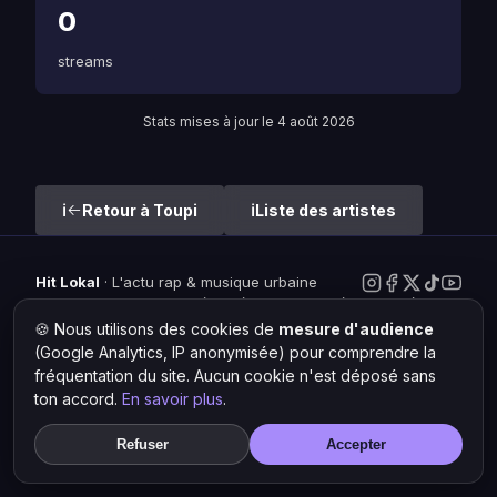
0
streams
Stats mises à jour le 4 août 2026
Retour à Toupi
Liste des artistes
Hit Lokal
·
L'actu rap & musique urbaine
© 2026 — Tous droits réservés ·
Mentions légales
·
Gérer les
cookies
🍪 Nous utilisons des cookies de
mesure d'audience
(Google Analytics, IP anonymisée) pour comprendre la
fréquentation du site. Aucun cookie n'est déposé sans
ton accord.
En savoir plus
.
Refuser
Accepter