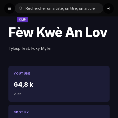
CLIP
Fèw Kwè An Lov
Tyloup feat. Foxy Myller
YOUTUBE
64,8 k
vues
SPOTIFY