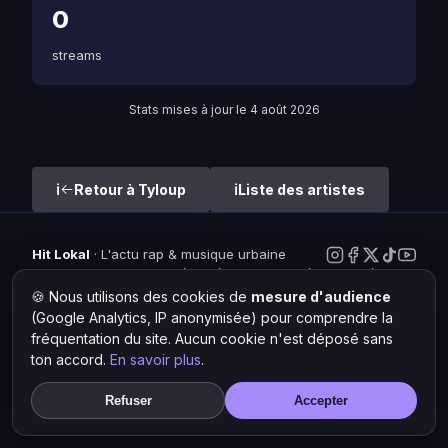
0
streams
Stats mises à jour le 4 août 2026
Retour à Tyloup
Liste des artistes
Hit Lokal
·
L'actu rap & musique urbaine
© 2026 — Tous droits réservés ·
Mentions légales
·
Gérer les
cookies
🍪 Nous utilisons des cookies de
mesure d'audience
(Google Analytics, IP anonymisée) pour comprendre la
fréquentation du site. Aucun cookie n'est déposé sans
ton accord.
En savoir plus
.
Refuser
Accepter