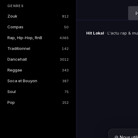
GENRES
Zouk
912
Compas
50
Hit Lokal
·
L'actu rap & m
Rap, Hip-Hop, RnB
4365
Traditionnel
142
Dancehall
3012
Reggae
343
Soca et Bouyon
387
Soul
75
Pop
252
🍪 Nous uti