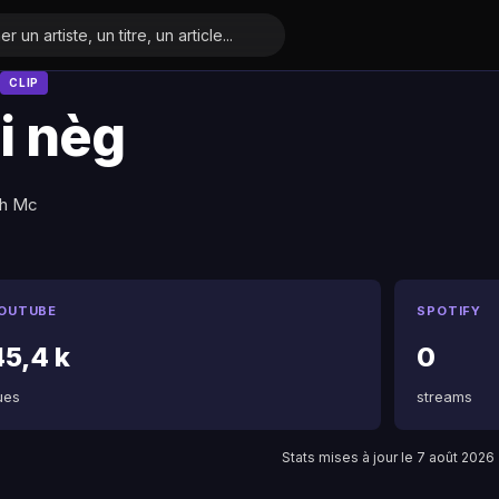
CLIP
i nèg
h Mc
OUTUBE
SPOTIFY
45,4 k
0
ues
streams
Stats mises à jour le 7 août 2026