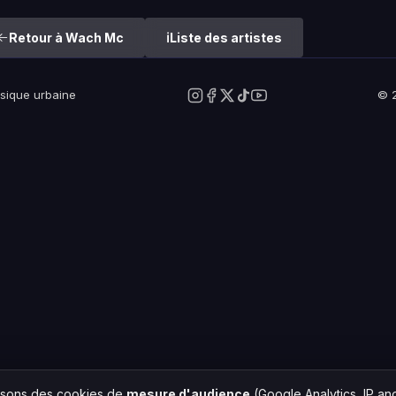
Retour à Wach Mc
Liste des artistes
usique urbaine
© 2
lisons des cookies de
mesure d'audience
(Google Analytics, IP a