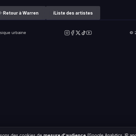
Retour à Warren
Liste des artistes
usique urbaine
© 2
lisons des cookies de
mesure d'audience
(Google Analytics, IP a