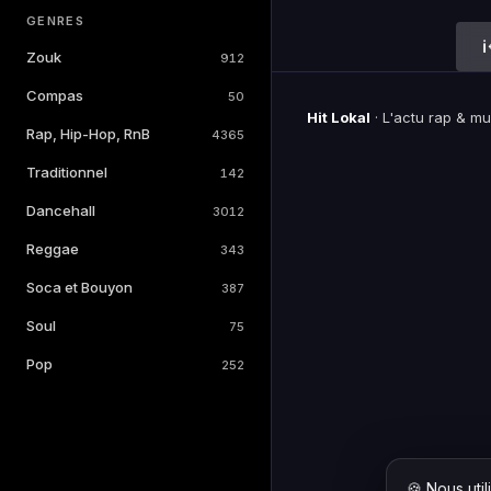
GENRES
Zouk
912
Compas
50
Hit Lokal
·
L'actu rap & m
Rap, Hip-Hop, RnB
4365
Traditionnel
142
Dancehall
3012
Reggae
343
Soca et Bouyon
387
Soul
75
Pop
252
🍪 Nous uti