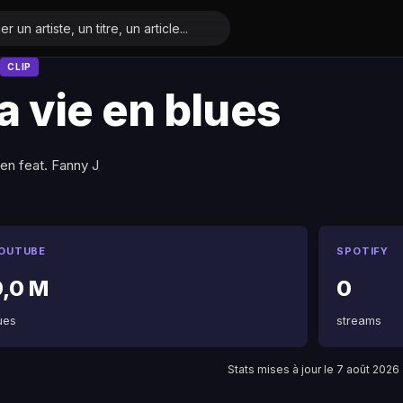
CLIP
a vie en blues
en feat. Fanny J
OUTUBE
SPOTIFY
9,0 M
0
ues
streams
Stats mises à jour le 7 août 2026