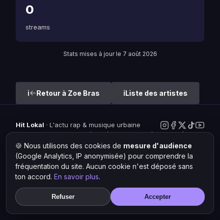
0
streams
Stats mises à jour le 7 août 2026
Retour à Zoe Bras
Liste des artistes
Hit Lokal
·
L'actu rap & musique urbaine
© 2026 — Tous droits réservés ·
Mentions légales
·
Gérer les
cookies
🍪 Nous utilisons des cookies de
mesure d'audience
(Google Analytics, IP anonymisée) pour comprendre la
fréquentation du site. Aucun cookie n'est déposé sans
ton accord.
En savoir plus
.
Refuser
Accepter