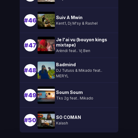
Suiv A Mwin
#46
Kent1, Dj M'sy & Rashel
Je l'ai vu (bouyon kings
#47
mixtape)
Arèndi feat.. Vj Ben
Badmind
#48
DJ Tutuss & Mikado feat..
MERYL
Soum Soum
#49
Tks 2g feat.. Mikado
SO COMAN
#50
Kalash