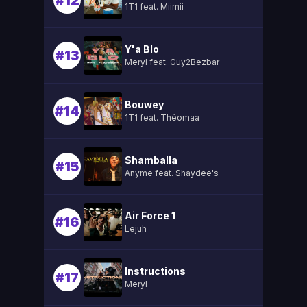
#12
1T1 feat. Miimii
Y'a Blo
#13
Meryl feat. Guy2Bezbar
Bouwey
#14
1T1 feat. Théomaa
Shamballa
#15
Anyme feat. Shaydee's
Air Force 1
#16
Lejuh
Instructions
#17
Meryl