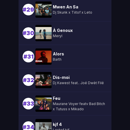
Mwen An Sa
#29
Dj Skunk x Tiitof x Leto
À Genoux
#30
Meryl
Alors
#31
Barth
Dis-moi
#32
Dj Kawest feat.. Joé Dwèt Filé
Feu
#33
Maurane Voyer featv Bad Bitch
x Tutuss x Mikado
kjf 4
#34
Lestef kjf