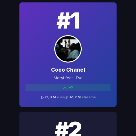
#1
Coco Chanel
Meryl feat.. Eva
+2
21,0 M
vues
41,2 M
streams
#2