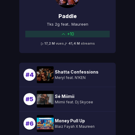
Paddle
Tks 2g feat.. Maureen
+10
17,2 M
vues
41,4 M
streams
Shatta Confessions
#4
Meryl feat. N'KEN
Sé Miimii
#5
Miimii feat. Dj Skycee
Money Pull Up
#6
Blaiz Fayah X Maureen