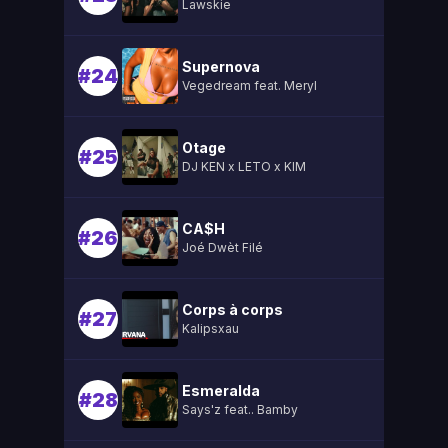
Lawskie
Supernova
#24
Vegedream feat. Meryl
Otage
#25
DJ KEN x LETO x KIM
CA$H
#26
Joé Dwèt Filé
Corps à corps
#27
Kalipsxau
Esmeralda
#28
Says'z feat.. Bamby