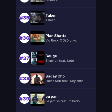
Taken
#35
Kalash
Plan Shatta
#36
Vlg Rocki X Dj Dionyx
Bouge
#37
Shannon feat.. Leto
Bagay Cho
#38
Lucas Seb feat.. Keylanns
ou pani
#39
Le jèm'ss feat.. mikado