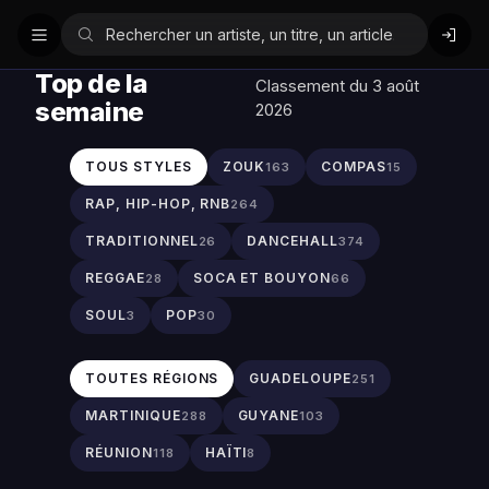
Top de la
Classement du 3 août
semaine
2026
TOUS STYLES
ZOUK
COMPAS
163
15
RAP, HIP-HOP, RNB
264
TRADITIONNEL
DANCEHALL
26
374
REGGAE
SOCA ET BOUYON
28
66
SOUL
POP
3
30
TOUTES RÉGIONS
GUADELOUPE
251
MARTINIQUE
GUYANE
288
103
RÉUNION
HAÏTI
118
8