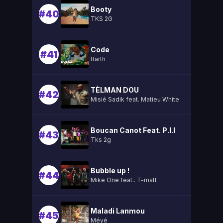
Booty
#40
TKS 2G
Code
#41
Barth
TÈLMAN DOU
#42
Misié Sadik feat. Matieu White
Boucan Canot Feat. P.l.l
#43
Tks 2g
Bubble up !
#44
Mike One feat.. T-matt
Maladi Lanmou
#45
Méyé