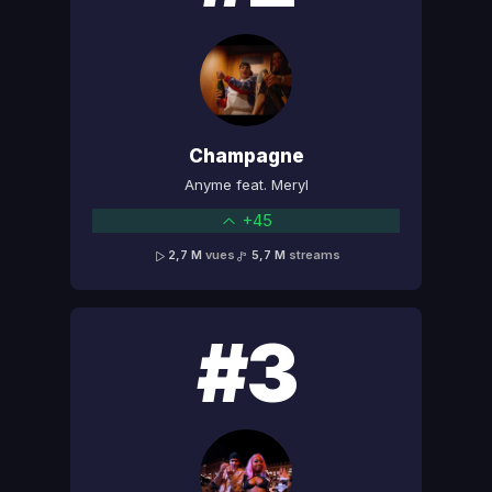
Champagne
Anyme feat. Meryl
+45
2,7 M
vues
5,7 M
streams
#3