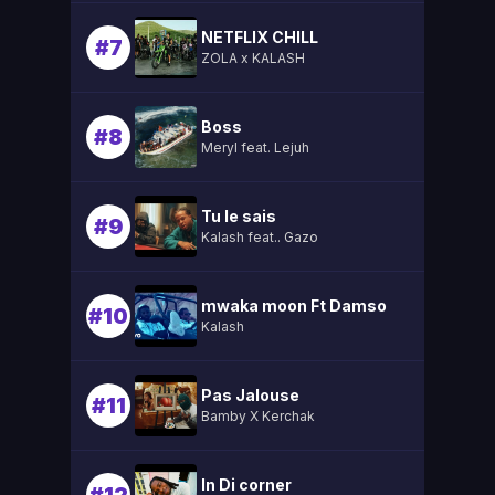
NETFLIX CHILL
#7
ZOLA x KALASH
Boss
#8
Meryl feat. Lejuh
Tu le sais
#9
Kalash feat.. Gazo
mwaka moon Ft Damso
#10
Kalash
Pas Jalouse
#11
Bamby X Kerchak
In Di corner