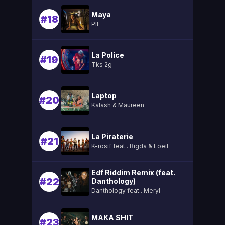
Maya
#18
Pll
La Police
#19
Tks 2g
Laptop
#20
Kalash & Maureen
La Piraterie
#21
K-rosif feat.. Bigda & Loeil
Edf Riddim Remix (feat.
#22
Danthology)
Danthology feat.. Meryl
MAKA SHIT
#23