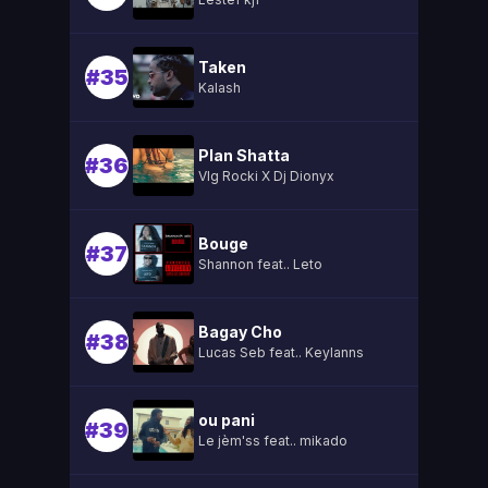
Taken
#35
Kalash
Plan Shatta
#36
Vlg Rocki X Dj Dionyx
Bouge
#37
Shannon feat.. Leto
Bagay Cho
#38
Lucas Seb feat.. Keylanns
ou pani
#39
Le jèm'ss feat.. mikado