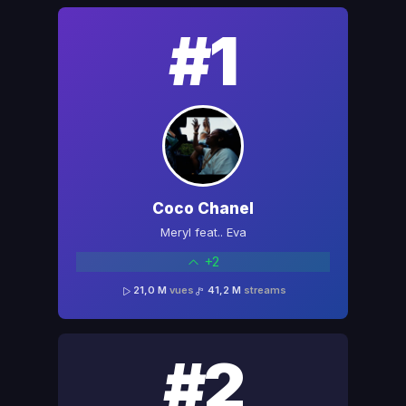
#1
Coco Chanel
Meryl feat.. Eva
+2
21,0 M
vues
41,2 M
streams
#2