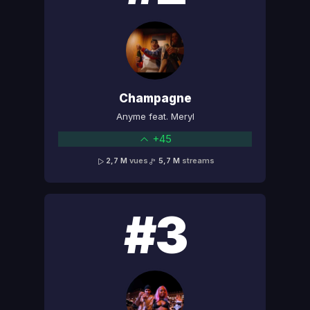
Champagne
Anyme feat. Meryl
+45
2,7 M
vues
5,7 M
streams
#3