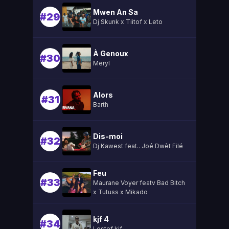
Mwen An Sa
#29
Dj Skunk x Tiitof x Leto
À Genoux
#30
Meryl
Alors
#31
Barth
Dis-moi
#32
Dj Kawest feat.. Joé Dwèt Filé
Feu
#33
Maurane Voyer featv Bad Bitch
x Tutuss x Mikado
kjf 4
#34
Lestef kjf