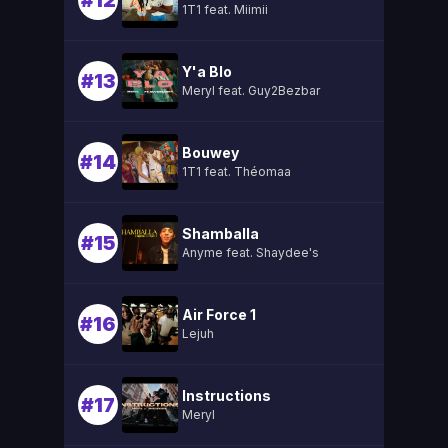
#12
1T1 feat. Miimii
Y'a Blo
#13
Meryl feat. Guy2Bezbar
Bouwey
#14
1T1 feat. Théomaa
Shamballa
#15
Anyme feat. Shaydee's
Air Force 1
#16
Lejuh
Instructions
#17
Meryl