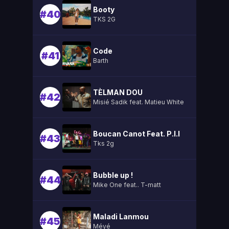
Booty
#40
TKS 2G
Code
#41
Barth
TÈLMAN DOU
#42
Misié Sadik feat. Matieu White
Boucan Canot Feat. P.l.l
#43
Tks 2g
Bubble up !
#44
Mike One feat.. T-matt
Maladi Lanmou
#45
Méyé