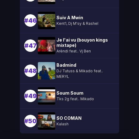
Suiv A Mwin
#46
Kent1, Dj M'sy & Rashel
Je l'ai vu (bouyon kings
#47
mixtape)
Arèndi feat.. Vj Ben
Badmind
#48
DJ Tutuss & Mikado feat..
MERYL
Soum Soum
#49
Tks 2g feat.. Mikado
SO COMAN
#50
Kalash