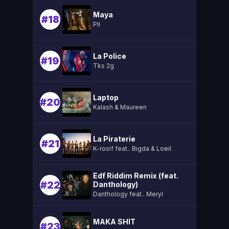
Maya
#18
Pll
La Police
#19
Tks 2g
Laptop
#20
Kalash & Maureen
La Piraterie
#21
K-rosif feat.. Bigda & Loeil
Edf Riddim Remix (feat.
#22
Danthology)
Danthology feat.. Meryl
MAKA SHIT
#23