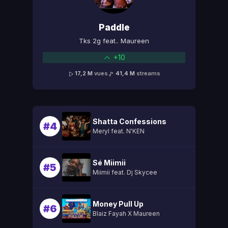
Paddle
Tks 2g feat.. Maureen
+10
17,2 M
vues
41,4 M
streams
Shatta Confessions
#4
Meryl feat. N'KEN
Sé Miimii
#5
Miimii feat. Dj Skycee
Money Pull Up
#6
Blaiz Fayah X Maureen