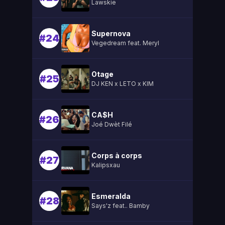
Lawskie
Supernova
#24
Vegedream feat. Meryl
Otage
#25
DJ KEN x LETO x KIM
CA$H
#26
Joé Dwèt Filé
Corps à corps
#27
Kalipsxau
Esmeralda
#28
Says'z feat.. Bamby