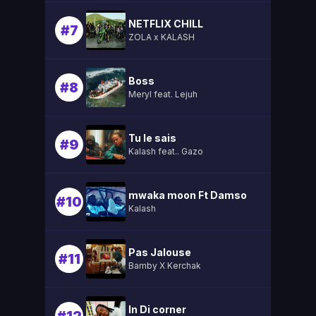
NETFLIX CHILL
#7
ZOLA x KALASH
Boss
#8
Meryl feat. Lejuh
Tu le sais
#9
Kalash feat.. Gazo
mwaka moon Ft Damso
#10
Kalash
Pas Jalouse
#11
Bamby X Kerchak
In Di corner