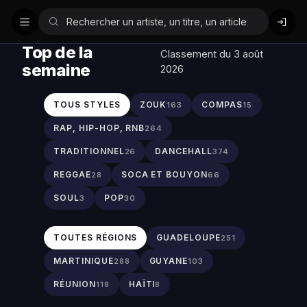
Top de la
Classement du 3 août
semaine
2026
TOUS STYLES
ZOUK
COMPAS
163
15
RAP, HIP-HOP, RNB
264
TRADITIONNEL
DANCEHALL
26
374
REGGAE
SOCA ET BOUYON
28
66
SOUL
POP
3
30
TOUTES RÉGIONS
GUADELOUPE
251
MARTINIQUE
GUYANE
288
103
RÉUNION
HAÏTI
118
8