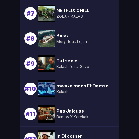
NETFLIX CHILL
#7
ZOLA x KALASH
Boss
#8
Meryl feat. Lejuh
Tu le sais
#9
Kalash feat.. Gazo
mwaka moon Ft Damso
#10
Kalash
Pas Jalouse
#11
Bamby X Kerchak
In Di corner