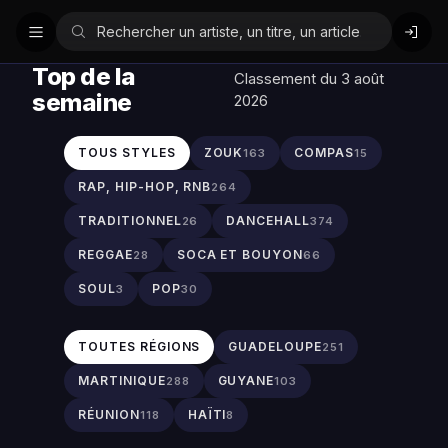
Top de la
Classement du 3 août
semaine
2026
TOUS STYLES
ZOUK
COMPAS
163
15
RAP, HIP-HOP, RNB
264
TRADITIONNEL
DANCEHALL
26
374
REGGAE
SOCA ET BOUYON
28
66
SOUL
POP
3
30
TOUTES RÉGIONS
GUADELOUPE
251
MARTINIQUE
GUYANE
288
103
RÉUNION
HAÏTI
118
8