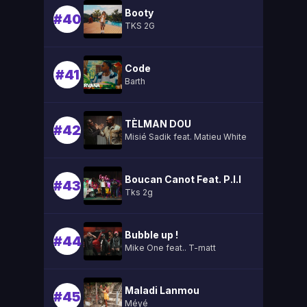
Booty
#40
TKS 2G
Code
#41
Barth
TÈLMAN DOU
#42
Misié Sadik feat. Matieu White
Boucan Canot Feat. P.l.l
#43
Tks 2g
Bubble up !
#44
Mike One feat.. T-matt
Maladi Lanmou
#45
Méyé