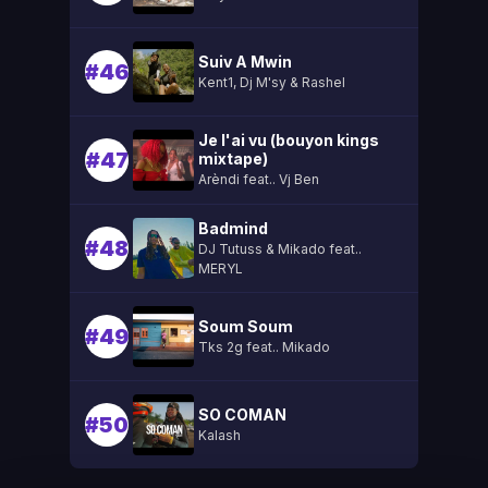
Suiv A Mwin
#46
Kent1, Dj M'sy & Rashel
Je l'ai vu (bouyon kings
#47
mixtape)
Arèndi feat.. Vj Ben
Badmind
#48
DJ Tutuss & Mikado feat..
MERYL
Soum Soum
#49
Tks 2g feat.. Mikado
SO COMAN
#50
Kalash