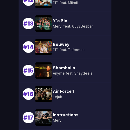
#12
1T1 feat. Miimii
Y'a Blo
#13
Meryl feat. Guy2Bezbar
Bouwey
#14
1T1 feat. Théomaa
Shamballa
#15
Anyme feat. Shaydee's
Air Force 1
#16
Lejuh
Instructions
#17
Meryl