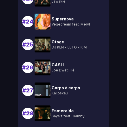
Lawskie
Supernova
#24
Vegedream feat. Meryl
Otage
#25
DJ KEN x LETO x KIM
CA$H
#26
Joé Dwèt Filé
Corps à corps
#27
Kalipsxau
Esmeralda
#28
Says'z feat.. Bamby