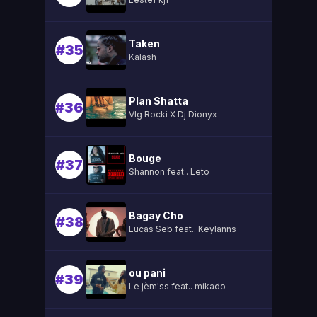
Taken
#35
Kalash
Plan Shatta
#36
Vlg Rocki X Dj Dionyx
Bouge
#37
Shannon feat.. Leto
Bagay Cho
#38
Lucas Seb feat.. Keylanns
ou pani
#39
Le jèm'ss feat.. mikado