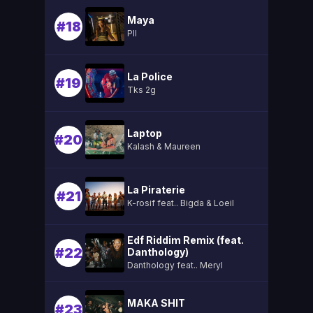
Maya
#18
Pll
La Police
#19
Tks 2g
Laptop
#20
Kalash & Maureen
La Piraterie
#21
K-rosif feat.. Bigda & Loeil
Edf Riddim Remix (feat.
#22
Danthology)
Danthology feat.. Meryl
MAKA SHIT
#23