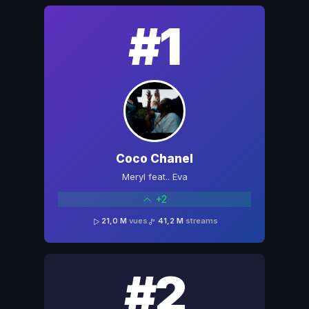
#1
Coco Chanel
Meryl feat.. Eva
+2
21,0 M
vues
41,2 M
streams
#2