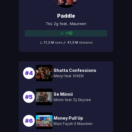
Paddle
Tks 2g feat.. Maureen
+10
17,2 M
vues
41,3 M
streams
Shatta Confessions
#4
Meryl feat. N'KEN
Sé Miimii
#5
Miimii feat. Dj Skycee
Money Pull Up
#6
Blaiz Fayah X Maureen