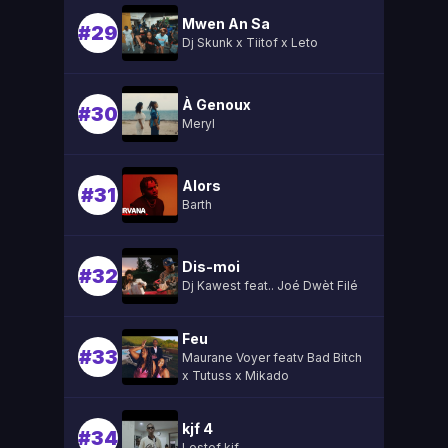
Mwen An Sa
#29
Dj Skunk x Tiitof x Leto
À Genoux
#30
Meryl
Alors
#31
Barth
Dis-moi
#32
Dj Kawest feat.. Joé Dwèt Filé
Feu
#33
Maurane Voyer featv Bad Bitch
x Tutuss x Mikado
kjf 4
#34
Lestef kjf