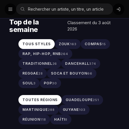
Top de la
Classement du 3 août
semaine
2026
TOUS STYLES
ZOUK
COMPAS
163
15
RAP, HIP-HOP, RNB
264
TRADITIONNEL
DANCEHALL
26
374
REGGAE
SOCA ET BOUYON
28
66
SOUL
POP
3
30
TOUTES RÉGIONS
GUADELOUPE
251
MARTINIQUE
GUYANE
288
103
RÉUNION
HAÏTI
118
8