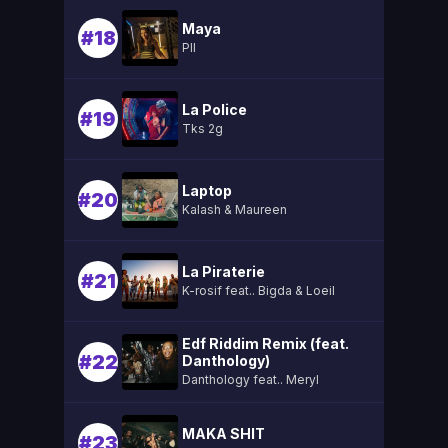
Maya
#18
Pll
La Police
#19
Tks 2g
Laptop
#20
Kalash & Maureen
La Piraterie
#21
K-rosif feat.. Bigda & Loeil
Edf Riddim Remix (feat.
#22
Danthology)
Danthology feat.. Meryl
MAKA SHIT
#23