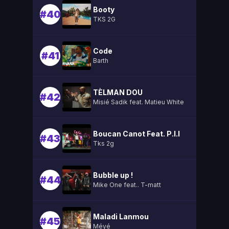
Booty
#40
TKS 2G
Code
#41
Barth
TÈLMAN DOU
#42
Misié Sadik feat. Matieu White
Boucan Canot Feat. P.l.l
#43
Tks 2g
Bubble up !
#44
Mike One feat.. T-matt
Maladi Lanmou
#45
Méyé