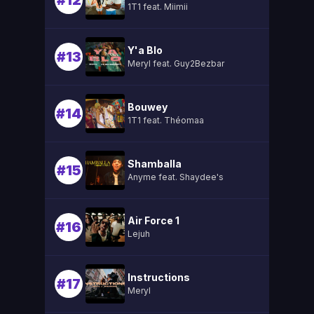
#12
1T1 feat. Miimii
Y'a Blo
#13
Meryl feat. Guy2Bezbar
Bouwey
#14
1T1 feat. Théomaa
Shamballa
#15
Anyme feat. Shaydee's
Air Force 1
#16
Lejuh
Instructions
#17
Meryl