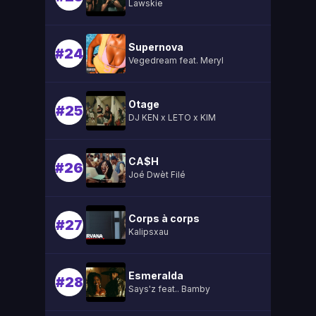
Lawskie
Supernova
#24
Vegedream feat. Meryl
Otage
#25
DJ KEN x LETO x KIM
CA$H
#26
Joé Dwèt Filé
Corps à corps
#27
Kalipsxau
Esmeralda
#28
Says'z feat.. Bamby