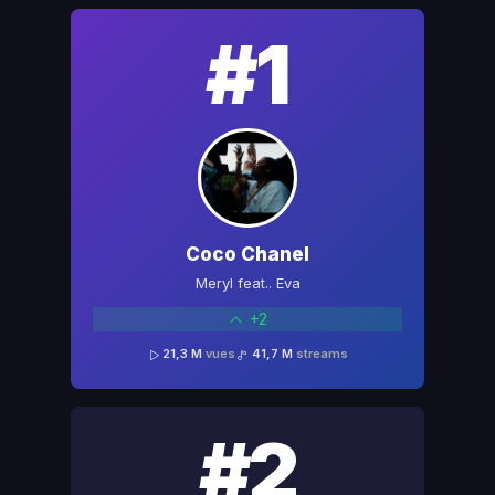
#1
Coco Chanel
Meryl feat.. Eva
+2
21,3 M
vues
41,7 M
streams
#2