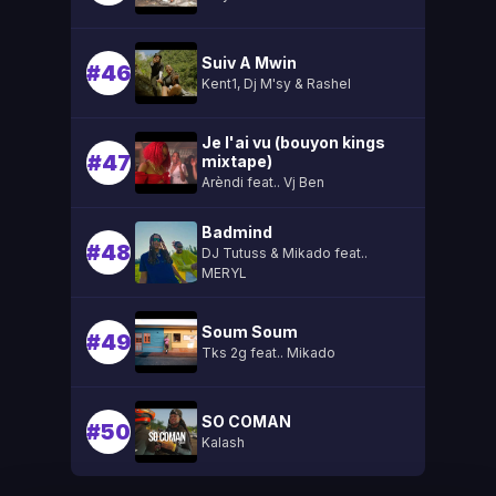
Suiv A Mwin
#46
Kent1, Dj M'sy & Rashel
Je l'ai vu (bouyon kings
#47
mixtape)
Arèndi feat.. Vj Ben
Badmind
#48
DJ Tutuss & Mikado feat..
MERYL
Soum Soum
#49
Tks 2g feat.. Mikado
SO COMAN
#50
Kalash