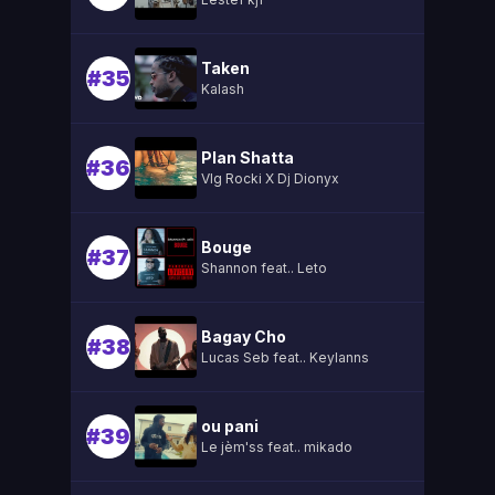
Taken
#35
Kalash
Plan Shatta
#36
Vlg Rocki X Dj Dionyx
Bouge
#37
Shannon feat.. Leto
Bagay Cho
#38
Lucas Seb feat.. Keylanns
ou pani
#39
Le jèm'ss feat.. mikado