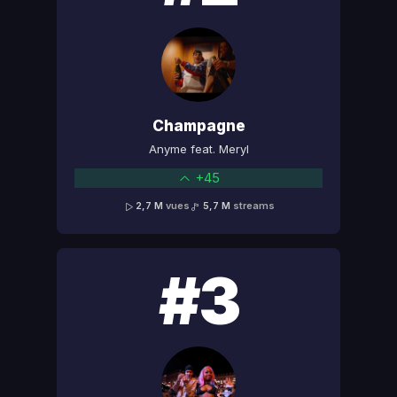
Champagne
Anyme feat. Meryl
+45
2,7 M
vues
5,7 M
streams
#3