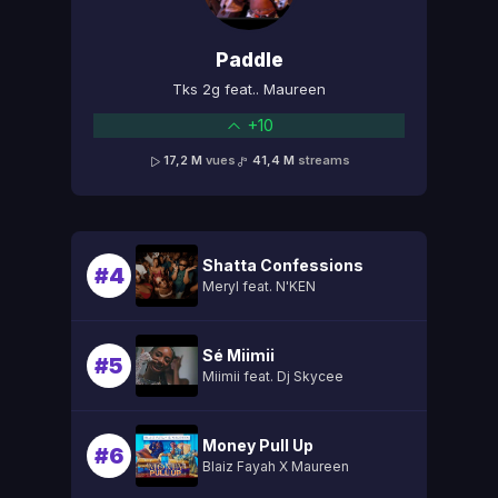
Paddle
Tks 2g feat.. Maureen
+10
17,2 M
vues
41,4 M
streams
Shatta Confessions
#4
Meryl feat. N'KEN
Sé Miimii
#5
Miimii feat. Dj Skycee
Money Pull Up
#6
Blaiz Fayah X Maureen