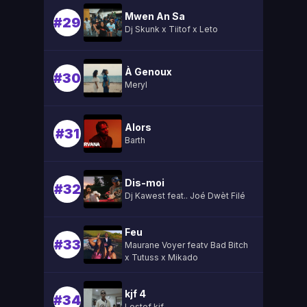
Mwen An Sa
#29
Dj Skunk x Tiitof x Leto
À Genoux
#30
Meryl
Alors
#31
Barth
Dis-moi
#32
Dj Kawest feat.. Joé Dwèt Filé
Feu
#33
Maurane Voyer featv Bad Bitch
x Tutuss x Mikado
kjf 4
#34
Lestef kjf