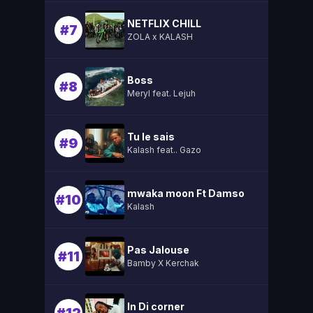
NETFLIX CHILL
#7
ZOLA x KALASH
Boss
#8
Meryl feat. Lejuh
Tu le sais
#9
Kalash feat.. Gazo
mwaka moon Ft Damso
#10
Kalash
Pas Jalouse
#11
Bamby X Kerchak
In Di corner