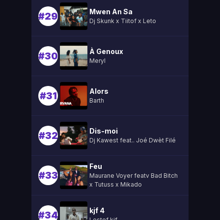
Mwen An Sa
#29
Dj Skunk x Tiitof x Leto
À Genoux
#30
Meryl
Alors
#31
Barth
Dis-moi
#32
Dj Kawest feat.. Joé Dwèt Filé
Feu
#33
Maurane Voyer featv Bad Bitch
x Tutuss x Mikado
kjf 4
#34
Lestef kjf