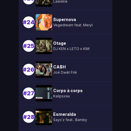
Lawskie
Supernova
#24
Vegedream feat. Meryl
Otage
#25
DJ KEN x LETO x KIM
CA$H
#26
Joé Dwèt Filé
Corps à corps
#27
Kalipsxau
Esmeralda
#28
Says'z feat.. Bamby