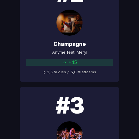
Champagne
Anyme feat. Meryl
+45
2,5 M
vues
5,6 M
streams
#3