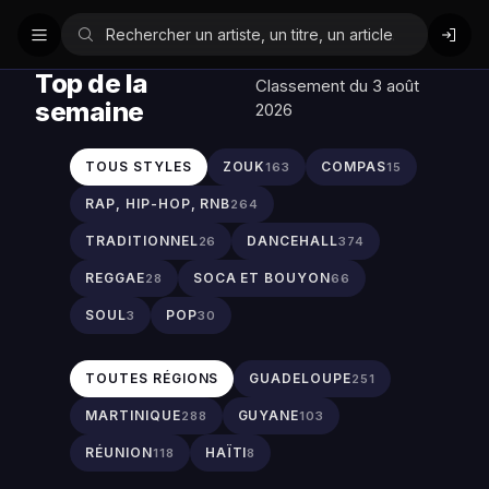
Top de la
Classement du 3 août
semaine
2026
TOUS STYLES
ZOUK
COMPAS
163
15
RAP, HIP-HOP, RNB
264
TRADITIONNEL
DANCEHALL
26
374
REGGAE
SOCA ET BOUYON
28
66
SOUL
POP
3
30
TOUTES RÉGIONS
GUADELOUPE
251
MARTINIQUE
GUYANE
288
103
RÉUNION
HAÏTI
118
8