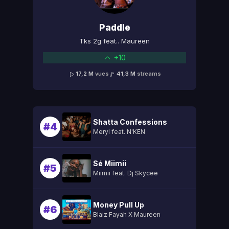
Paddle
Tks 2g feat.. Maureen
+10
17,2 M
vues
41,3 M
streams
Shatta Confessions
#4
Meryl feat. N'KEN
Sé Miimii
#5
Miimii feat. Dj Skycee
Money Pull Up
#6
Blaiz Fayah X Maureen