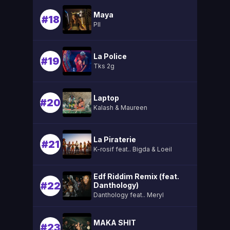
Maya
#18
Pll
La Police
#19
Tks 2g
Laptop
#20
Kalash & Maureen
La Piraterie
#21
K-rosif feat.. Bigda & Loeil
Edf Riddim Remix (feat.
#22
Danthology)
Danthology feat.. Meryl
MAKA SHIT
#23