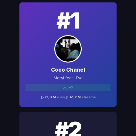
#1
Coco Chanel
Meryl feat.. Eva
+2
21,0 M
vues
41,2 M
streams
#2