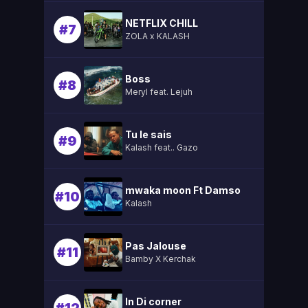
NETFLIX CHILL
#7
ZOLA x KALASH
Boss
#8
Meryl feat. Lejuh
Tu le sais
#9
Kalash feat.. Gazo
mwaka moon Ft Damso
#10
Kalash
Pas Jalouse
#11
Bamby X Kerchak
In Di corner