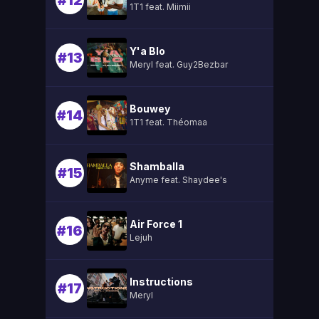
#12
1T1 feat. Miimii
Y'a Blo
#13
Meryl feat. Guy2Bezbar
Bouwey
#14
1T1 feat. Théomaa
Shamballa
#15
Anyme feat. Shaydee's
Air Force 1
#16
Lejuh
Instructions
#17
Meryl