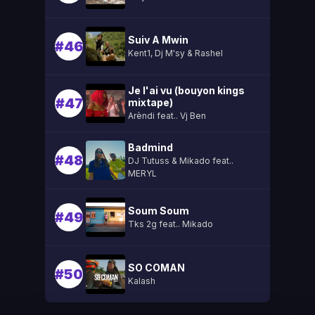
Suiv A Mwin
#46
Kent1, Dj M'sy & Rashel
Je l'ai vu (bouyon kings
#47
mixtape)
Arèndi feat.. Vj Ben
Badmind
#48
DJ Tutuss & Mikado feat..
MERYL
Soum Soum
#49
Tks 2g feat.. Mikado
SO COMAN
#50
Kalash