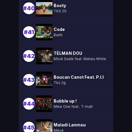
Booty
#40
TKS 2G
Code
#41
Barth
TÈLMAN DOU
#42
Misié Sadik feat. Matieu White
Boucan Canot Feat. P.l.l
#43
Tks 2g
Bubble up !
#44
Mike One feat.. T-matt
Maladi Lanmou
#45
Méyé