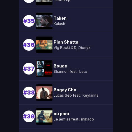
Taken
#35
Kalash
Plan Shatta
#36
Vlg Rocki X Dj Dionyx
Bouge
#37
Shannon feat.. Leto
Bagay Cho
#38
Lucas Seb feat.. Keylanns
ou pani
#39
Le jèm'ss feat.. mikado