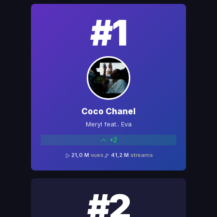
#1
Coco Chanel
Meryl feat.. Eva
+2
21,0 M
vues
41,2 M
streams
#2