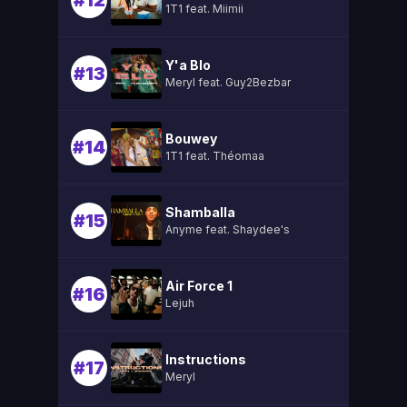
#12
1T1 feat. Miimii
Y'a Blo
#13
Meryl feat. Guy2Bezbar
Bouwey
#14
1T1 feat. Théomaa
Shamballa
#15
Anyme feat. Shaydee's
Air Force 1
#16
Lejuh
Instructions
#17
Meryl