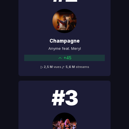
Champagne
Anyme feat. Meryl
+45
2,5 M
vues
5,6 M
streams
#3