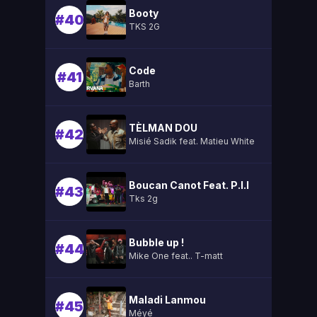
Booty
#40
TKS 2G
Code
#41
Barth
TÈLMAN DOU
#42
Misié Sadik feat. Matieu White
Boucan Canot Feat. P.l.l
#43
Tks 2g
Bubble up !
#44
Mike One feat.. T-matt
Maladi Lanmou
#45
Méyé