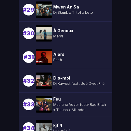
Mwen An Sa
#29
Dj Skunk x Tiitof x Leto
À Genoux
#30
Meryl
Alors
#31
Barth
Dis-moi
#32
Dj Kawest feat.. Joé Dwèt Filé
Feu
#33
Maurane Voyer featv Bad Bitch
x Tutuss x Mikado
kjf 4
#34
Lestef kjf