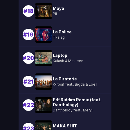
Maya
#18
Pll
La Police
#19
Tks 2g
Laptop
#20
Kalash & Maureen
La Piraterie
#21
K-rosif feat.. Bigda & Loeil
Edf Riddim Remix (feat.
#22
Danthology)
Danthology feat.. Meryl
MAKA SHIT
#23