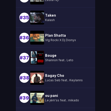
Taken
#35
Kalash
Plan Shatta
#36
Vlg Rocki X Dj Dionyx
Bouge
#37
Shannon feat.. Leto
Bagay Cho
#38
Lucas Seb feat.. Keylanns
ou pani
#39
Le jèm'ss feat.. mikado