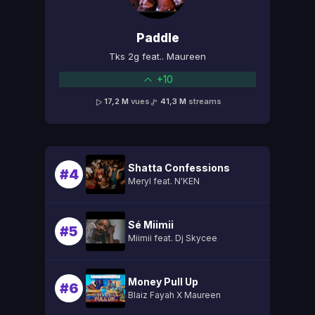
Paddle
Tks 2g feat.. Maureen
+10
17,2 M
vues
41,3 M
streams
Shatta Confessions
#4
Meryl feat. N'KEN
Sé Miimii
#5
Miimii feat. Dj Skycee
Money Pull Up
#6
Blaiz Fayah X Maureen