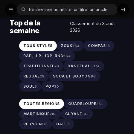
Top de la
Classement du 3 août
semaine
2026
TOUS STYLES
ZOUK
COMPAS
163
15
RAP, HIP-HOP, RNB
264
TRADITIONNEL
DANCEHALL
26
374
REGGAE
SOCA ET BOUYON
28
66
SOUL
POP
3
30
TOUTES RÉGIONS
GUADELOUPE
251
MARTINIQUE
GUYANE
288
103
RÉUNION
HAÏTI
118
8