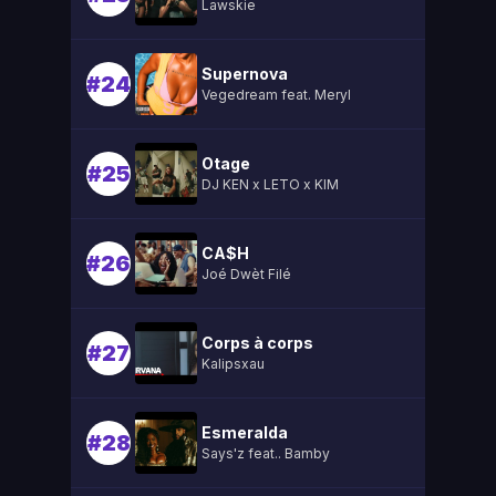
Lawskie
Supernova
#24
Vegedream feat. Meryl
Otage
#25
DJ KEN x LETO x KIM
CA$H
#26
Joé Dwèt Filé
Corps à corps
#27
Kalipsxau
Esmeralda
#28
Says'z feat.. Bamby