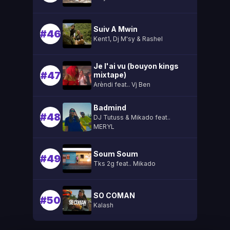
Suiv A Mwin
#46
Kent1, Dj M'sy & Rashel
Je l'ai vu (bouyon kings
#47
mixtape)
Arèndi feat.. Vj Ben
Badmind
#48
DJ Tutuss & Mikado feat..
MERYL
Soum Soum
#49
Tks 2g feat.. Mikado
SO COMAN
#50
Kalash