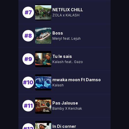
NETFLIX CHILL
#7
ZOLA x KALASH
Boss
#8
Meryl feat. Lejuh
Tu le sais
#9
Kalash feat.. Gazo
mwaka moon Ft Damso
#10
Kalash
Pas Jalouse
#11
Bamby X Kerchak
In Di corner