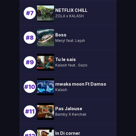
NETFLIX CHILL
#7
ZOLA x KALASH
Boss
#8
Meryl feat. Lejuh
Tu le sais
#9
Kalash feat.. Gazo
mwaka moon Ft Damso
#10
Kalash
Pas Jalouse
#11
Bamby X Kerchak
In Di corner