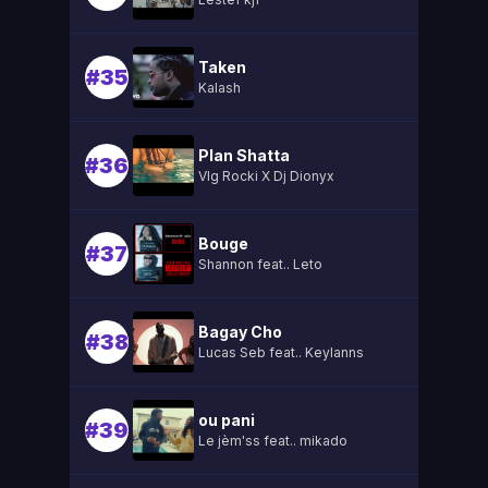
Taken
#35
Kalash
Plan Shatta
#36
Vlg Rocki X Dj Dionyx
Bouge
#37
Shannon feat.. Leto
Bagay Cho
#38
Lucas Seb feat.. Keylanns
ou pani
#39
Le jèm'ss feat.. mikado