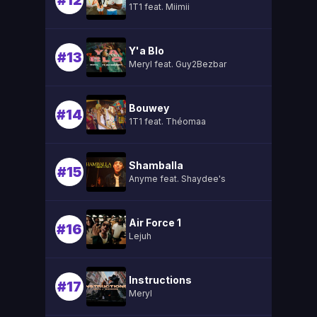
#12
1T1 feat. Miimii
Y'a Blo
#13
Meryl feat. Guy2Bezbar
Bouwey
#14
1T1 feat. Théomaa
Shamballa
#15
Anyme feat. Shaydee's
Air Force 1
#16
Lejuh
Instructions
#17
Meryl