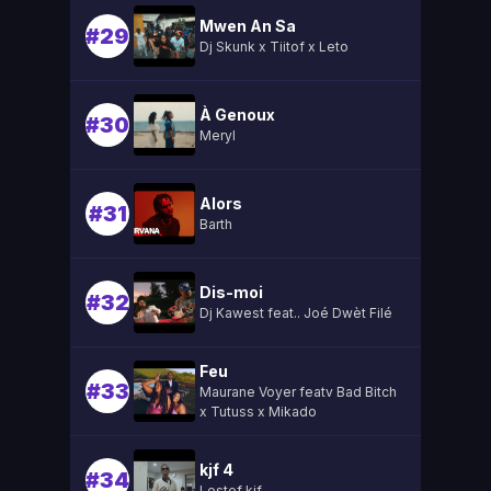
Mwen An Sa
#29
Dj Skunk x Tiitof x Leto
À Genoux
#30
Meryl
Alors
#31
Barth
Dis-moi
#32
Dj Kawest feat.. Joé Dwèt Filé
Feu
#33
Maurane Voyer featv Bad Bitch
x Tutuss x Mikado
kjf 4
#34
Lestef kjf