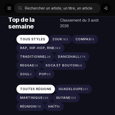
Top de la
Classement du 3 août
semaine
2026
TOUS STYLES
ZOUK
COMPAS
163
15
RAP, HIP-HOP, RNB
264
TRADITIONNEL
DANCEHALL
26
374
REGGAE
SOCA ET BOUYON
28
66
SOUL
POP
3
30
TOUTES RÉGIONS
GUADELOUPE
251
MARTINIQUE
GUYANE
288
103
RÉUNION
HAÏTI
118
8