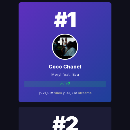
#1
Coco Chanel
Meryl feat.. Eva
+2
21,0 M
vues
41,2 M
streams
#2