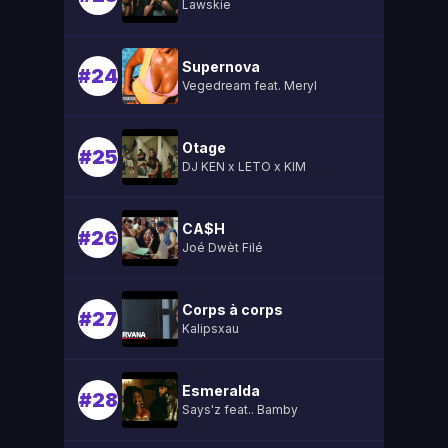
Lawskie
Supernova
#24
Vegedream feat. Meryl
Otage
#25
DJ KEN x LETO x KIM
CA$H
#26
Joé Dwèt Filé
Corps à corps
#27
Kalipsxau
Esmeralda
#28
Says'z feat.. Bamby