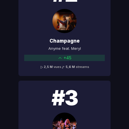
Champagne
Anyme feat. Meryl
+45
2,5 M
vues
5,6 M
streams
#3