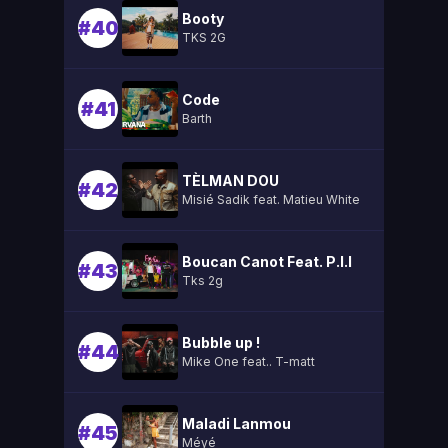
Booty
#40
TKS 2G
Code
#41
Barth
TÈLMAN DOU
#42
Misié Sadik feat. Matieu White
Boucan Canot Feat. P.l.l
#43
Tks 2g
Bubble up !
#44
Mike One feat.. T-matt
Maladi Lanmou
#45
Méyé