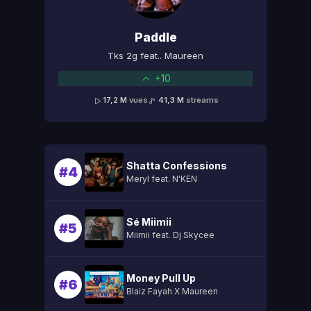
Paddle
Tks 2g feat.. Maureen
+10
17,2 M
vues
41,3 M
streams
Shatta Confessions
#4
Meryl feat. N'KEN
Sé Miimii
#5
Miimii feat. Dj Skycee
Money Pull Up
#6
Blaiz Fayah X Maureen