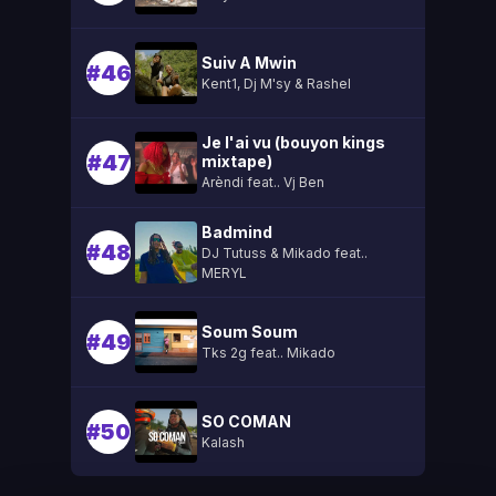
Suiv A Mwin
#46
Kent1, Dj M'sy & Rashel
Je l'ai vu (bouyon kings
#47
mixtape)
Arèndi feat.. Vj Ben
Badmind
#48
DJ Tutuss & Mikado feat..
MERYL
Soum Soum
#49
Tks 2g feat.. Mikado
SO COMAN
#50
Kalash