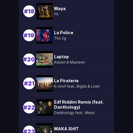
Maya
#18
Pll
La Police
#19
Tks 2g
Laptop
#20
Kalash & Maureen
La Piraterie
#21
K-rosif feat.. Bigda & Loeil
Edf Riddim Remix (feat.
#22
Danthology)
Danthology feat.. Meryl
MAKA SHIT
#23