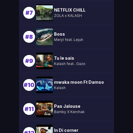
NETFLIX CHILL
#7
ZOLA x KALASH
Boss
#8
Meryl feat. Lejuh
Tu le sais
#9
Kalash feat.. Gazo
mwaka moon Ft Damso
#10
Kalash
Pas Jalouse
#11
Bamby X Kerchak
In Di corner