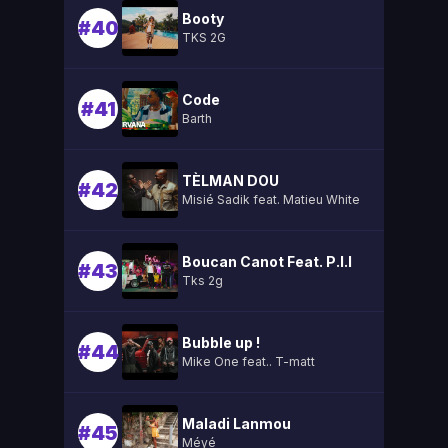
Booty
#40
TKS 2G
Code
#41
Barth
TÈLMAN DOU
#42
Misié Sadik feat. Matieu White
Boucan Canot Feat. P.l.l
#43
Tks 2g
Bubble up !
#44
Mike One feat.. T-matt
Maladi Lanmou
#45
Méyé