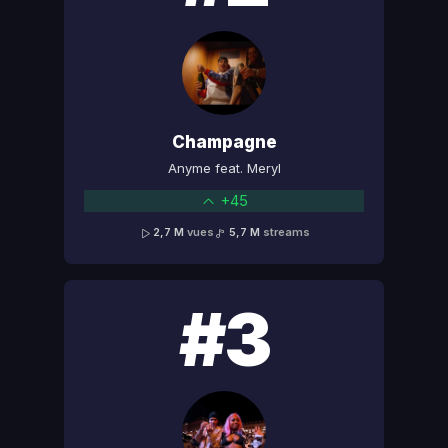
Champagne
Anyme feat. Meryl
+45
2,7 M
vues
5,7 M
streams
#3