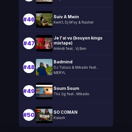
Suiv A Mwin
#46
Kent1, Dj M'sy & Rashel
Je l'ai vu (bouyon kings
#47
mixtape)
Arèndi feat.. Vj Ben
Badmind
#48
DJ Tutuss & Mikado feat..
MERYL
Soum Soum
#49
Tks 2g feat.. Mikado
SO COMAN
#50
Kalash