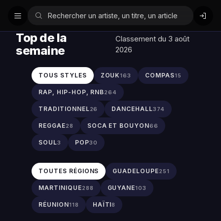
Top de la
Classement du 3 août
semaine
2026
TOUS STYLES
ZOUK
COMPAS
163
15
RAP, HIP-HOP, RNB
264
TRADITIONNEL
DANCEHALL
26
374
REGGAE
SOCA ET BOUYON
28
66
SOUL
POP
3
30
TOUTES RÉGIONS
GUADELOUPE
251
MARTINIQUE
GUYANE
288
103
RÉUNION
HAÏTI
118
8