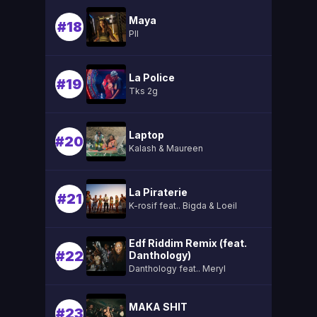
Maya
#18
Pll
La Police
#19
Tks 2g
Laptop
#20
Kalash & Maureen
La Piraterie
#21
K-rosif feat.. Bigda & Loeil
Edf Riddim Remix (feat.
#22
Danthology)
Danthology feat.. Meryl
MAKA SHIT
#23