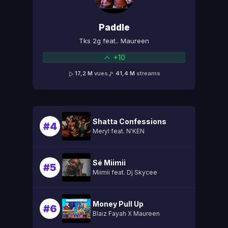
Paddle
Tks 2g feat.. Maureen
+10
17,2 M
vues
41,4 M
streams
Shatta Confessions
#4
Meryl feat. N'KEN
Sé Miimii
#5
Miimii feat. Dj Skycee
Money Pull Up
#6
Blaiz Fayah X Maureen