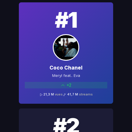
#1
Coco Chanel
Meryl feat.. Eva
+2
21,3 M
vues
41,7 M
streams
#2