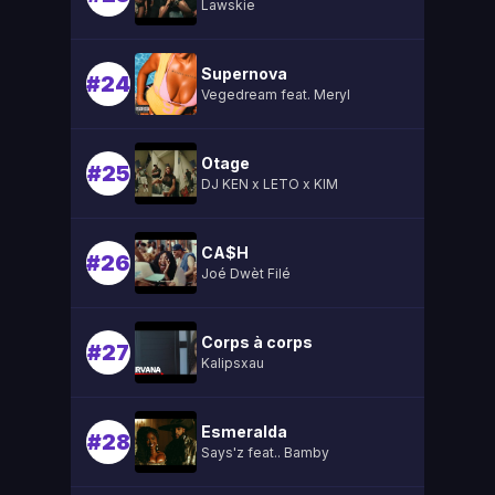
Lawskie
Supernova
#24
Vegedream feat. Meryl
Otage
#25
DJ KEN x LETO x KIM
CA$H
#26
Joé Dwèt Filé
Corps à corps
#27
Kalipsxau
Esmeralda
#28
Says'z feat.. Bamby