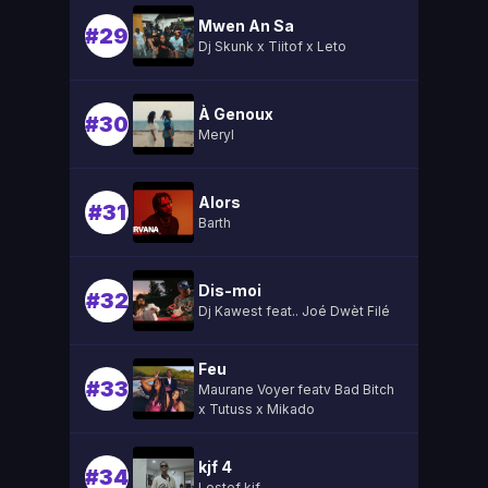
Mwen An Sa
#29
Dj Skunk x Tiitof x Leto
À Genoux
#30
Meryl
Alors
#31
Barth
Dis-moi
#32
Dj Kawest feat.. Joé Dwèt Filé
Feu
#33
Maurane Voyer featv Bad Bitch
x Tutuss x Mikado
kjf 4
#34
Lestef kjf