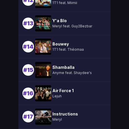
#12
1T1 feat. Miimii
Y'a Blo
#13
Meryl feat. Guy2Bezbar
Bouwey
#14
1T1 feat. Théomaa
Shamballa
#15
Anyme feat. Shaydee's
Air Force 1
#16
Lejuh
Instructions
#17
Meryl