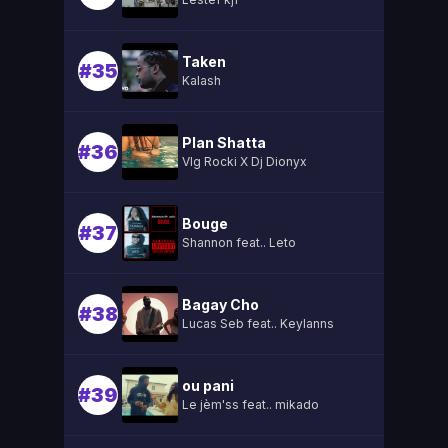
Taken
#35
Kalash
Plan Shatta
#36
Vlg Rocki X Dj Dionyx
Bouge
#37
Shannon feat.. Leto
Bagay Cho
#38
Lucas Seb feat.. Keylanns
ou pani
#39
Le jèm'ss feat.. mikado