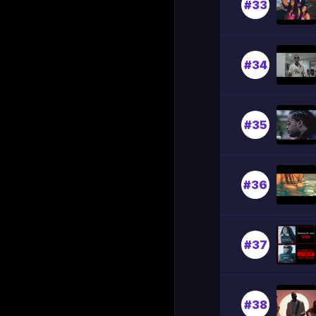
#33
#34
#35
#36
#37
#38