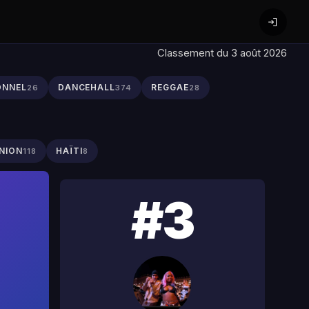
Classement du 3 août 2026
ONNEL
DANCEHALL
REGGAE
26
374
28
NION
HAÏTI
118
8
#3