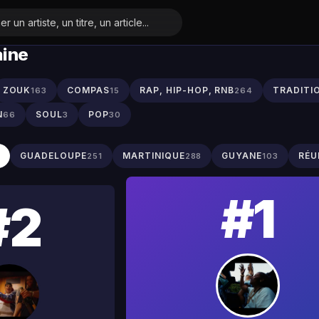
aine
ZOUK
COMPAS
RAP, HIP-HOP, RNB
TRADITI
163
15
264
N
SOUL
POP
66
3
30
S
GUADELOUPE
MARTINIQUE
GUYANE
RÉU
251
288
103
#1
#2