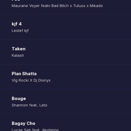
Maurane Voyer featv Bad Bitch x Tutuss x Mikado
kjf 4
Lestef kjf
Taken
Kalash
Plan Shatta
Vlg Rocki X Dj Dionyx
Bouge
Shannon feat.. Leto
Bagay Cho
Lucas Seb feat.. Keylanns