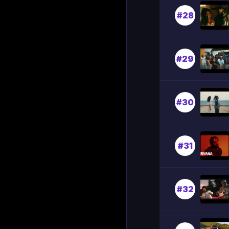
#28
#29
#30
#31
#32