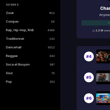
GENRES
Cha
Zouk
912
Anyme 
Compas
50
Rap, Hip-Hop, RnB
4365
2,5 M
vue
Traditionnel
142
Dancehall
3012
Reggae
#4
343
Soca et Bouyon
387
Soul
75
#5
Pop
252
#6