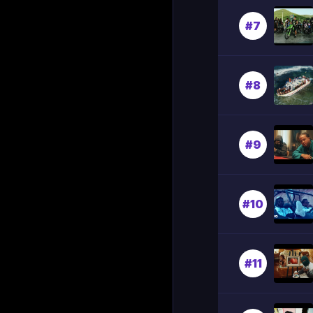
#7
#8
#9
#10
#11