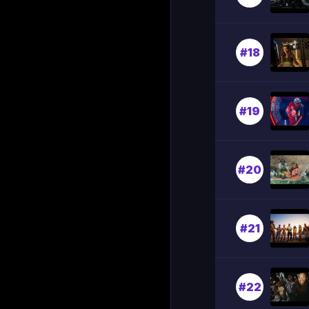
#18
#19
#20
#21
#22