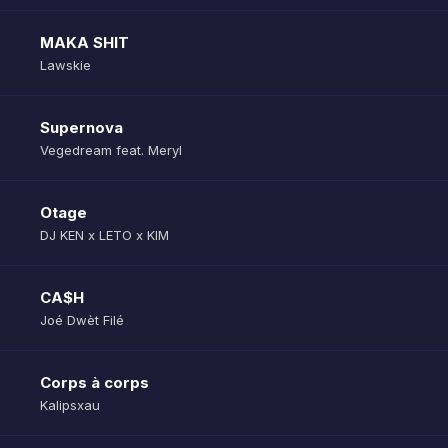
MAKA SHIT
Lawskie
Supernova
Vegedream feat. Meryl
Otage
DJ KEN x LETO x KIM
CA$H
Joé Dwèt Filé
Corps à corps
Kalipsxau