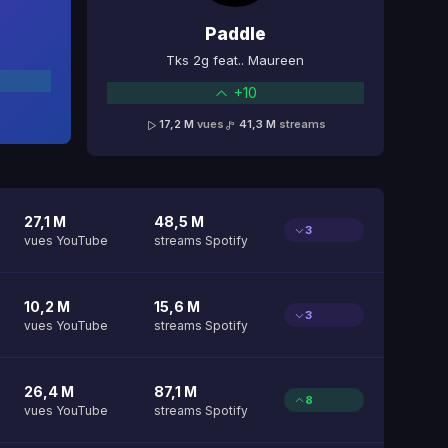
Paddle
Tks 2g feat.. Maureen
+10
17,2 M
vues
41,3 M
streams
27,1 M
48,5 M
3
vues YouTube
streams Spotify
10,2 M
15,6 M
3
vues YouTube
streams Spotify
26,4 M
87,1 M
8
vues YouTube
streams Spotify