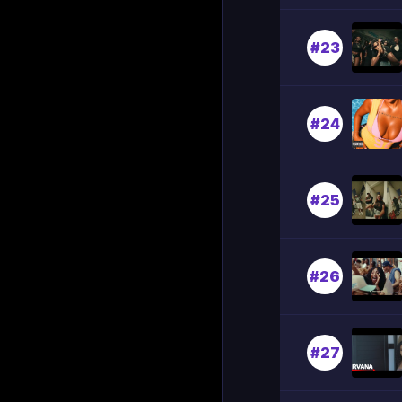
#23
#24
#25
#26
#27