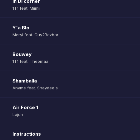
In Di corner
1T1 feat. Miimii
Y'a Blo
Meryl feat. Guy2Bezbar
Bouwey
1T1 feat. Théomaa
Shamballa
Anyme feat. Shaydee's
Air Force 1
Lejuh
Instructions