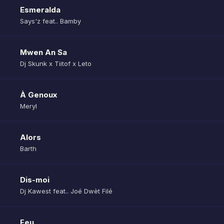
Esmeralda
Says'z feat.. Bamby
Mwen An Sa
Dj Skunk x Tiitof x Leto
À Genoux
Meryl
Alors
Barth
Dis-moi
Dj Kawest feat.. Joé Dwèt Filé
Feu