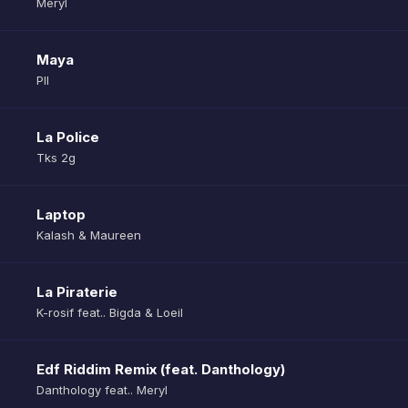
Meryl
Maya
Pll
La Police
Tks 2g
Laptop
Kalash & Maureen
La Piraterie
K-rosif feat.. Bigda & Loeil
Edf Riddim Remix (feat. Danthology)
Danthology feat.. Meryl