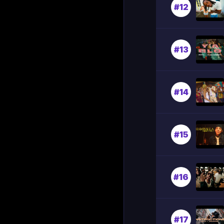
#12
#13
#14
#15
#16
#17