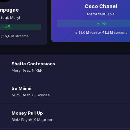
Coco Chanel
mpagne
Meryl feat.. Eva
feat. Meryl
+2
+45
21,0 M
vues
41,2 M
streams
s
5,6 M
streams
Shatta Confessions
Meryl feat. N'KEN
Sé Miimii
Miimii feat. Dj Skycee
Money Pull Up
Blaiz Fayah X Maureen