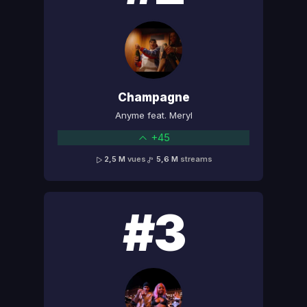
Champagne
Anyme feat. Meryl
+45
2,5 M
vues
5,6 M
streams
#3