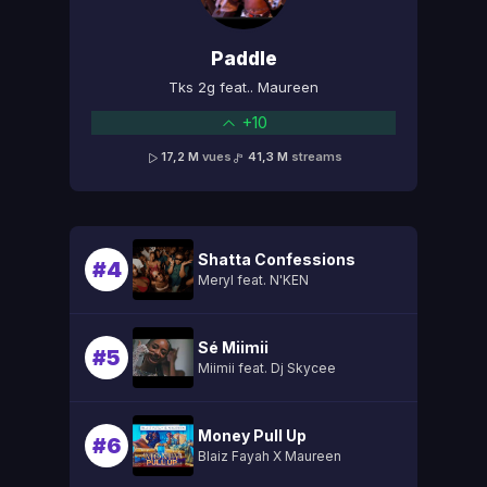
Paddle
Tks 2g feat.. Maureen
+10
17,2 M
vues
41,3 M
streams
Shatta Confessions
#4
Meryl feat. N'KEN
Sé Miimii
#5
Miimii feat. Dj Skycee
Money Pull Up
#6
Blaiz Fayah X Maureen