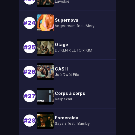
Lawskie
Supernova
#24
Vegedream feat. Meryl
Otage
#25
DJ KEN x LETO x KIM
CA$H
#26
Joé Dwèt Filé
Corps à corps
#27
Kalipsxau
Esmeralda
#28
Says'z feat.. Bamby