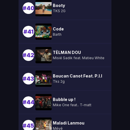
Booty
#40
TKS 2G
Code
#41
Barth
TÈLMAN DOU
#42
Misié Sadik feat. Matieu White
Boucan Canot Feat. P.l.l
#43
Tks 2g
Bubble up !
#44
Mike One feat.. T-matt
Maladi Lanmou
#45
Méyé