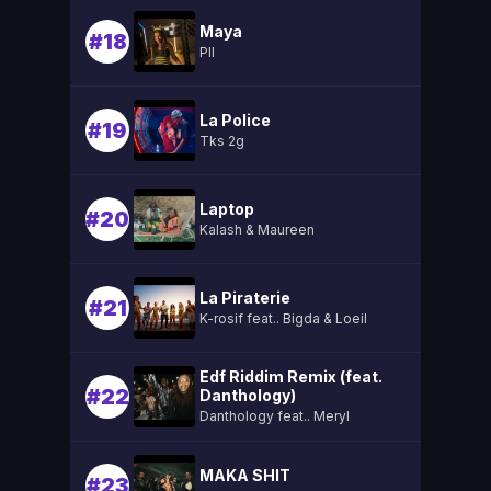
Maya
#18
Pll
La Police
#19
Tks 2g
Laptop
#20
Kalash & Maureen
La Piraterie
#21
K-rosif feat.. Bigda & Loeil
Edf Riddim Remix (feat.
#22
Danthology)
Danthology feat.. Meryl
MAKA SHIT
#23