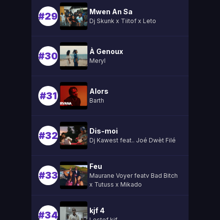
Mwen An Sa
#29
Dj Skunk x Tiitof x Leto
À Genoux
#30
Meryl
Alors
#31
Barth
Dis-moi
#32
Dj Kawest feat.. Joé Dwèt Filé
Feu
#33
Maurane Voyer featv Bad Bitch
x Tutuss x Mikado
kjf 4
#34
Lestef kjf