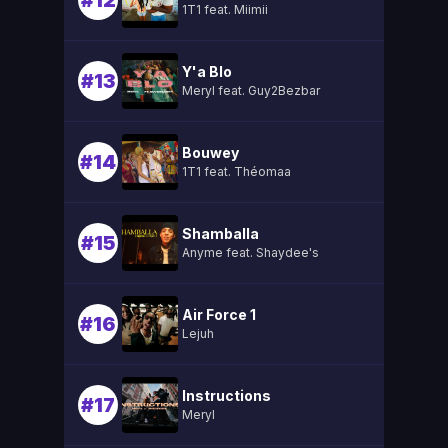
#12
1T1 feat. Miimii
Y'a Blo
#13
Meryl feat. Guy2Bezbar
Bouwey
#14
1T1 feat. Théomaa
Shamballa
#15
Anyme feat. Shaydee's
Air Force 1
#16
Lejuh
Instructions
#17
Meryl