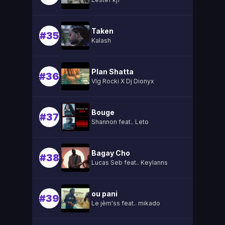
Taken
#35
Kalash
Plan Shatta
#36
Vlg Rocki X Dj Dionyx
Bouge
#37
Shannon feat.. Leto
Bagay Cho
#38
Lucas Seb feat.. Keylanns
ou pani
#39
Le jèm'ss feat.. mikado