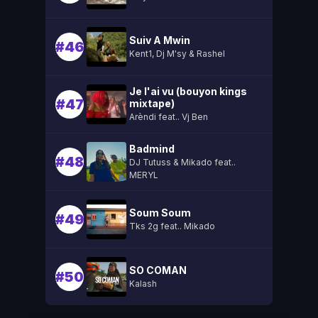
Suiv A Mwin
#46
Kent1, Dj M'sy & Rashel
Je l'ai vu (bouyon kings
#47
mixtape)
Arèndi feat.. Vj Ben
Badmind
#48
DJ Tutuss & Mikado feat..
MERYL
Soum Soum
#49
Tks 2g feat.. Mikado
SO COMAN
#50
Kalash