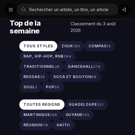
Top de la
Classement du 3 août
semaine
2026
TOUS STYLES
ZOUK
COMPAS
163
15
RAP, HIP-HOP, RNB
264
TRADITIONNEL
DANCEHALL
26
374
REGGAE
SOCA ET BOUYON
28
66
SOUL
POP
3
30
TOUTES RÉGIONS
GUADELOUPE
251
MARTINIQUE
GUYANE
288
103
RÉUNION
HAÏTI
118
8