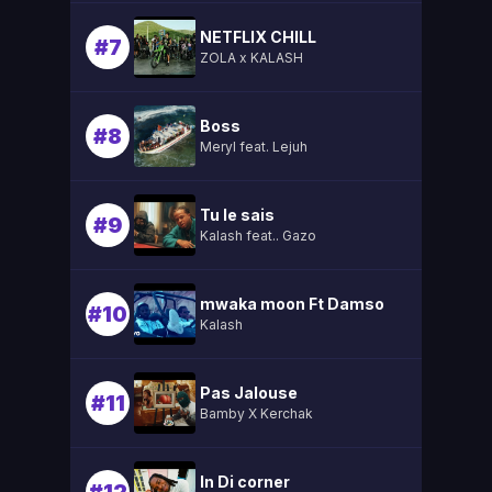
NETFLIX CHILL
#7
ZOLA x KALASH
Boss
#8
Meryl feat. Lejuh
Tu le sais
#9
Kalash feat.. Gazo
mwaka moon Ft Damso
#10
Kalash
Pas Jalouse
#11
Bamby X Kerchak
In Di corner