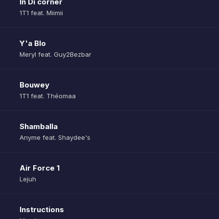
In Di corner
1T1 feat. Miimii
Y'a Blo
Meryl feat. Guy2Bezbar
Bouwey
1T1 feat. Théomaa
Shamballa
Anyme feat. Shaydee's
Air Force 1
Lejuh
Instructions