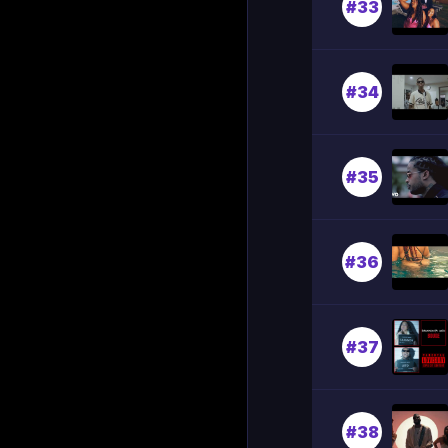
#33
#34
#35
#36
#37
#38