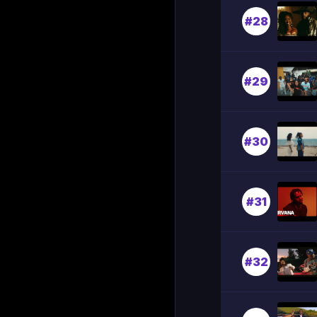
#28
#29
#30
#31
#32