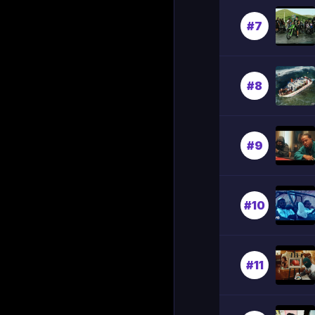
#7
#8
#9
#10
#11