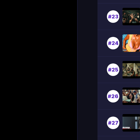
#23
#24
#25
#26
#27