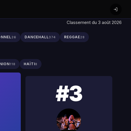
Classement du 3 août 2026
ONNEL
DANCEHALL
REGGAE
26
374
28
NION
HAÏTI
118
8
#3