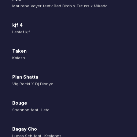
Maurane Voyer featv Bad Bitch x Tutuss x Mikado
kjf 4
Lestef kjf
Taken
Kalash
Plan Shatta
Vlg Rocki X Dj Dionyx
Bouge
Shannon feat.. Leto
Bagay Cho
Lucas Seb feat.. Keylanns