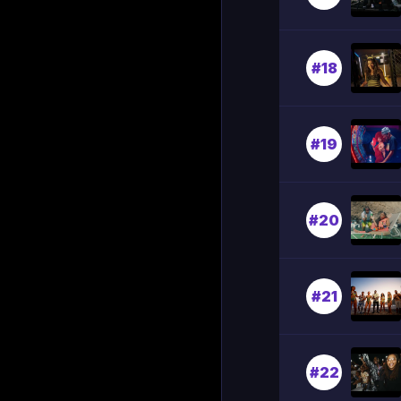
#18
#19
#20
#21
#22