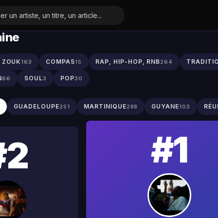
aine
ZOUK
COMPAS
RAP, HIP-HOP, RNB
TRADITI
163
15
264
N
SOUL
POP
66
3
30
S
GUADELOUPE
MARTINIQUE
GUYANE
RÉU
251
288
103
#1
#2