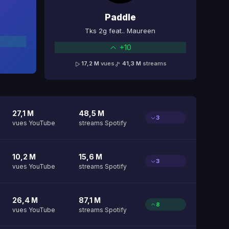
Paddle
Tks 2g feat.. Maureen
+10
17,2 M
vues
41,3 M
streams
27,1 M
48,5 M
3
vues YouTube
streams Spotify
10,2 M
15,6 M
3
vues YouTube
streams Spotify
26,4 M
87,1 M
8
vues YouTube
streams Spotify