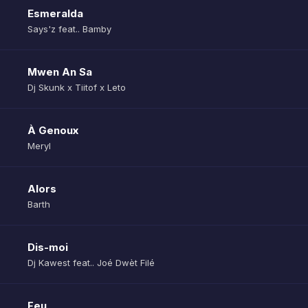
Esmeralda
Says'z feat.. Bamby
Mwen An Sa
Dj Skunk x Tiitof x Leto
À Genoux
Meryl
Alors
Barth
Dis-moi
Dj Kawest feat.. Joé Dwèt Filé
Feu