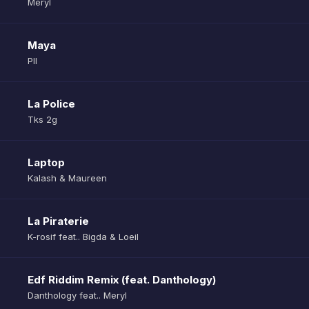
Meryl
Maya
Pll
La Police
Tks 2g
Laptop
Kalash & Maureen
La Piraterie
K-rosif feat.. Bigda & Loeil
Edf Riddim Remix (feat. Danthology)
Danthology feat.. Meryl