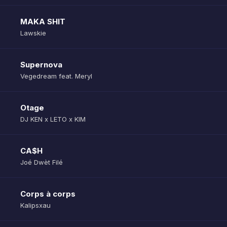
MAKA SHIT
Lawskie
Supernova
Vegedream feat. Meryl
Otage
DJ KEN x LETO x KIM
CA$H
Joé Dwèt Filé
Corps à corps
Kalipsxau