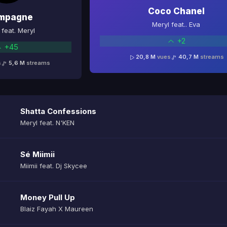
Coco Chanel
mpagne
Meryl feat.. Eva
feat. Meryl
+2
+45
20,8 M
vues
40,7 M
streams
s
5,6 M
streams
Shatta Confessions
Meryl feat. N'KEN
Sé Miimii
Miimii feat. Dj Skycee
Money Pull Up
Blaiz Fayah X Maureen