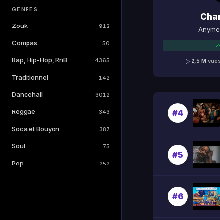
GENRES
Cha
Zouk
912
Anyme 
Compas
50
Rap, Hip-Hop, RnB
4365
2,5 M
vue
Traditionnel
142
Dancehall
3012
Reggae
#4
343
Soca et Bouyon
387
Soul
75
#5
Pop
252
#6