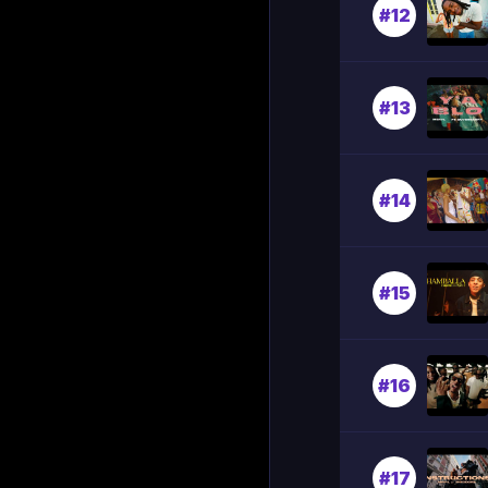
#12
#13
#14
#15
#16
#17