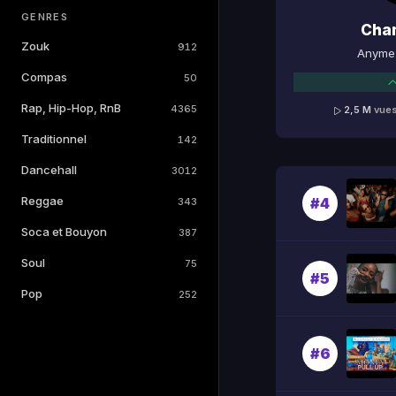
GENRES
Cha
Zouk
912
Anyme 
Compas
50
Rap, Hip-Hop, RnB
4365
2,5 M
vue
Traditionnel
142
Dancehall
3012
Reggae
#4
343
Soca et Bouyon
387
Soul
75
#5
Pop
252
#6