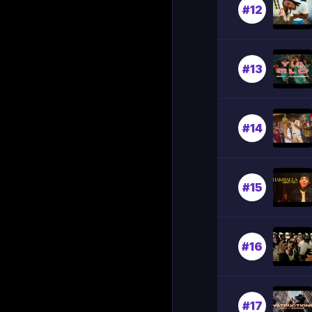
#12
#13
#14
#15
#16
#17