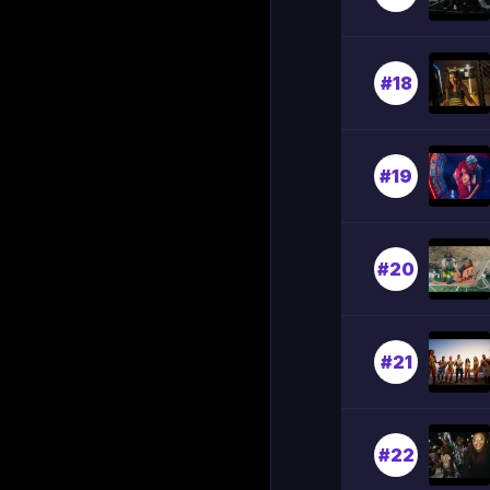
#18
#19
#20
#21
#22