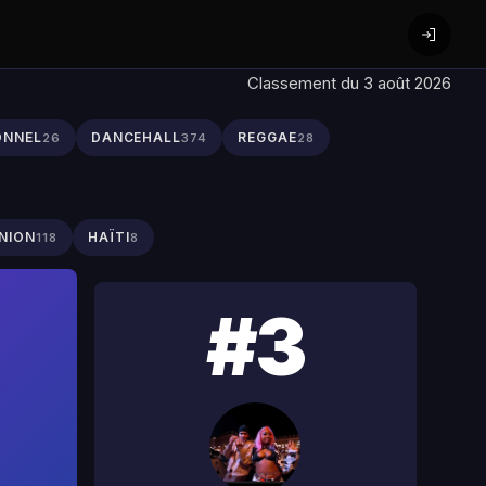
Classement du 3 août 2026
ONNEL
DANCEHALL
REGGAE
26
374
28
NION
HAÏTI
118
8
#3