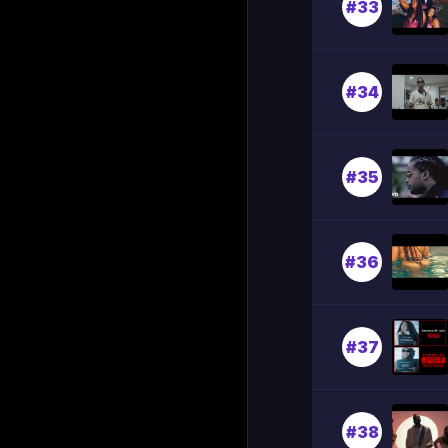
#33
#34
#35
#36
#37
#38