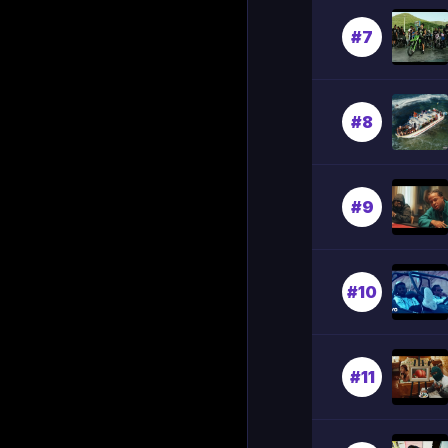
#7
#8
#9
#10
#11