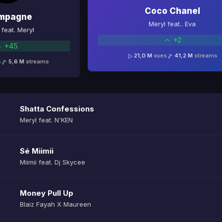
Coco Chanel
mpagne
Meryl feat.. Eva
feat. Meryl
+2
+45
21,0 M
vues
41,2 M
streams
s
5,6 M
streams
Shatta Confessions
Meryl feat. N'KEN
Sé Miimii
Miimii feat. Dj Skycee
Money Pull Up
Blaiz Fayah X Maureen