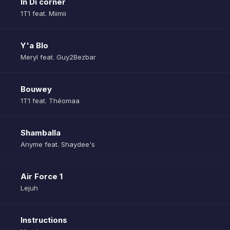
In Di corner
1T1 feat. Miimii
Y'a Blo
Meryl feat. Guy2Bezbar
Bouwey
1T1 feat. Théomaa
Shamballa
Anyme feat. Shaydee's
Air Force 1
Lejuh
Instructions