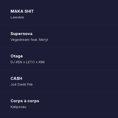
MAKA SHIT
Lawskie
Supernova
Vegedream feat. Meryl
Otage
DJ KEN x LETO x KIM
CA$H
Joé Dwèt Filé
Corps à corps
Kalipsxau