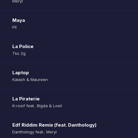
Meryl
Maya
Pll
La Police
Tks 2g
Laptop
Kalash & Maureen
La Piraterie
K-rosif feat.. Bigda & Loeil
Edf Riddim Remix (feat. Danthology)
Danthology feat.. Meryl