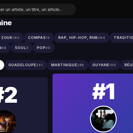
aine
ZOUK
COMPAS
RAP, HIP-HOP, RNB
TRADITI
163
15
264
N
SOUL
POP
66
3
30
S
GUADELOUPE
MARTINIQUE
GUYANE
RÉU
251
288
103
#1
#2