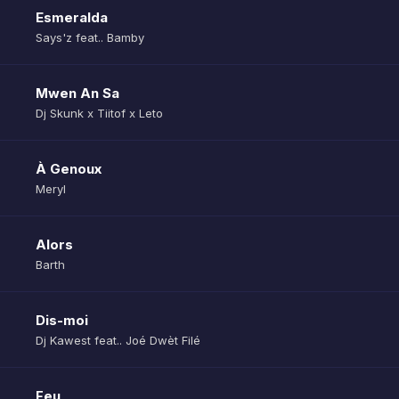
Esmeralda
Says'z feat.. Bamby
Mwen An Sa
Dj Skunk x Tiitof x Leto
À Genoux
Meryl
Alors
Barth
Dis-moi
Dj Kawest feat.. Joé Dwèt Filé
Feu