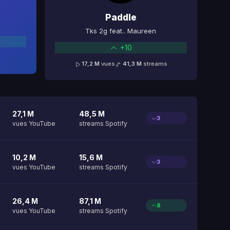
Paddle
Tks 2g feat.. Maureen
+10
17,2 M
vues
41,3 M
streams
27,1 M
48,5 M
3
vues YouTube
streams Spotify
10,2 M
15,6 M
3
vues YouTube
streams Spotify
26,4 M
87,1 M
8
vues YouTube
streams Spotify