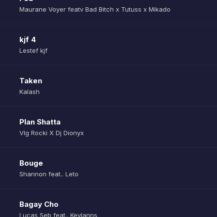
Maurane Voyer featv Bad Bitch x Tutuss x Mikado
kjf 4
Lestef kjf
Taken
Kalash
Plan Shatta
Vlg Rocki X Dj Dionyx
Bouge
Shannon feat.. Leto
Bagay Cho
Lucas Seb feat.. Keylanns