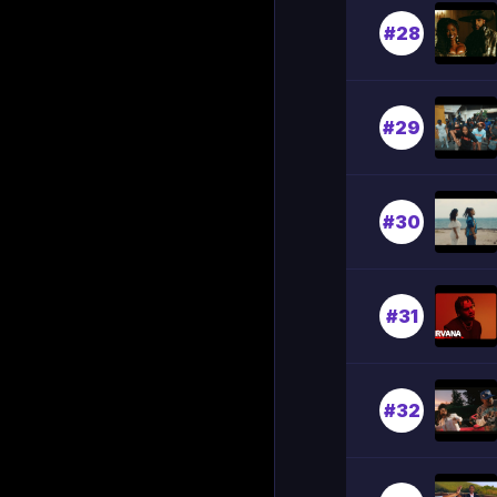
#28
#29
#30
#31
#32