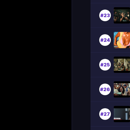
#23
#24
#25
#26
#27