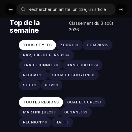
Top de la
Classement du 3 août
semaine
2026
TOUS STYLES
ZOUK
COMPAS
163
15
RAP, HIP-HOP, RNB
264
TRADITIONNEL
DANCEHALL
26
374
REGGAE
SOCA ET BOUYON
28
66
SOUL
POP
3
30
TOUTES RÉGIONS
GUADELOUPE
251
MARTINIQUE
GUYANE
288
103
RÉUNION
HAÏTI
118
8