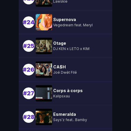
Lawskie
Supernova
#24
Vegedream feat. Meryl
Otage
#25
DJ KEN x LETO x KIM
CA$H
#26
Joé Dwèt Filé
Corps à corps
#27
Kalipsxau
Esmeralda
#28
Says'z feat.. Bamby