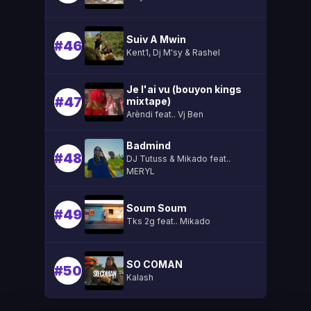
Suiv A Mwin
#46
Kent1, Dj M'sy & Rashel
Je l'ai vu (bouyon kings
#47
mixtape)
Arèndi feat.. Vj Ben
Badmind
#48
DJ Tutuss & Mikado feat..
MERYL
Soum Soum
#49
Tks 2g feat.. Mikado
SO COMAN
#50
Kalash