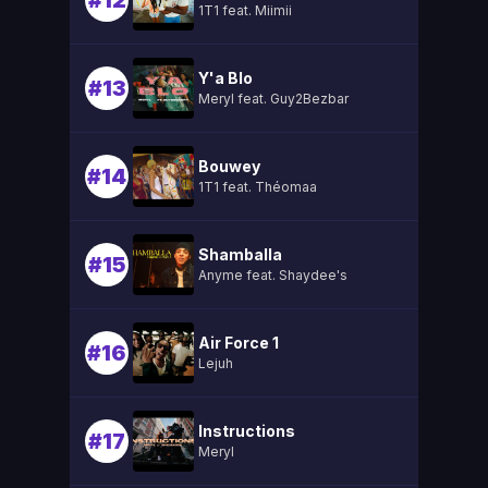
#12
1T1 feat. Miimii
Y'a Blo
#13
Meryl feat. Guy2Bezbar
Bouwey
#14
1T1 feat. Théomaa
Shamballa
#15
Anyme feat. Shaydee's
Air Force 1
#16
Lejuh
Instructions
#17
Meryl