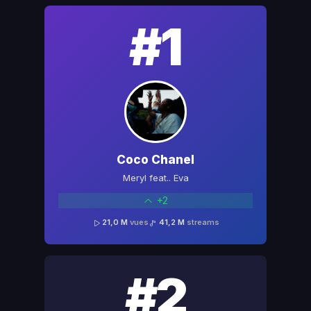
#1
Coco Chanel
Meryl feat.. Eva
+2
21,0 M
vues
41,2 M
streams
#2