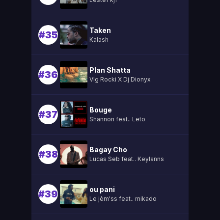
Taken
#35
Kalash
Plan Shatta
#36
Vlg Rocki X Dj Dionyx
Bouge
#37
Shannon feat.. Leto
Bagay Cho
#38
Lucas Seb feat.. Keylanns
ou pani
#39
Le jèm'ss feat.. mikado