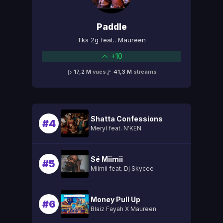
Paddle
Tks 2g feat.. Maureen
+10
17,2 M
vues
41,3 M
streams
Shatta Confessions
#4
Meryl feat. N'KEN
Sé Miimii
#5
Miimii feat. Dj Skycee
Money Pull Up
#6
Blaiz Fayah X Maureen