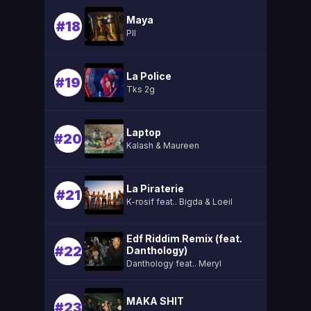
Maya
#18
Pll
La Police
#19
Tks 2g
Laptop
#20
Kalash & Maureen
La Piraterie
#21
K-rosif feat.. Bigda & Loeil
Edf Riddim Remix (feat.
#22
Danthology)
Danthology feat.. Meryl
MAKA SHIT
#23