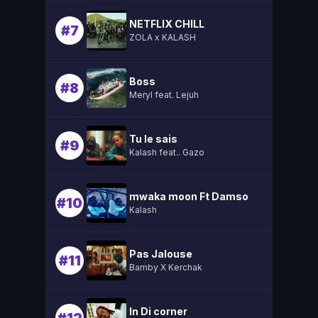
NETFLIX CHILL
#7
ZOLA x KALASH
Boss
#8
Meryl feat. Lejuh
Tu le sais
#9
Kalash feat.. Gazo
mwaka moon Ft Damso
#10
Kalash
Pas Jalouse
#11
Bamby X Kerchak
In Di corner