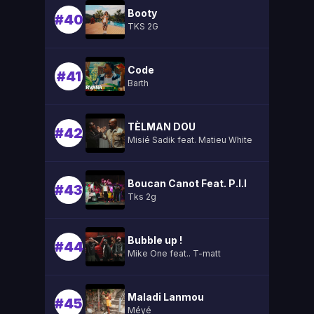
Booty
#40
TKS 2G
Code
#41
Barth
TÈLMAN DOU
#42
Misié Sadik feat. Matieu White
Boucan Canot Feat. P.l.l
#43
Tks 2g
Bubble up !
#44
Mike One feat.. T-matt
Maladi Lanmou
#45
Méyé