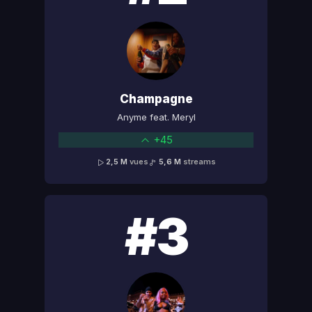
Champagne
Anyme feat. Meryl
+45
2,5 M
vues
5,6 M
streams
#3