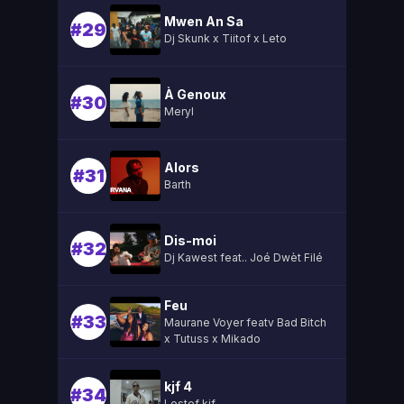
Mwen An Sa
#29
Dj Skunk x Tiitof x Leto
À Genoux
#30
Meryl
Alors
#31
Barth
Dis-moi
#32
Dj Kawest feat.. Joé Dwèt Filé
Feu
#33
Maurane Voyer featv Bad Bitch
x Tutuss x Mikado
kjf 4
#34
Lestef kjf