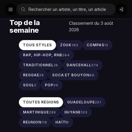
Top de la
Classement du 3 août
semaine
2026
TOUS STYLES
ZOUK
COMPAS
163
15
RAP, HIP-HOP, RNB
264
TRADITIONNEL
DANCEHALL
26
374
REGGAE
SOCA ET BOUYON
28
66
SOUL
POP
3
30
TOUTES RÉGIONS
GUADELOUPE
251
MARTINIQUE
GUYANE
288
103
RÉUNION
HAÏTI
118
8