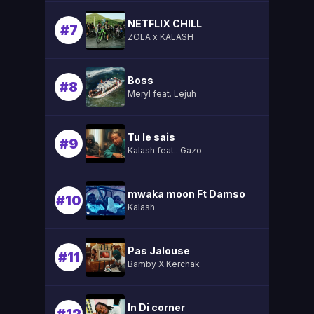
NETFLIX CHILL
#7
ZOLA x KALASH
Boss
#8
Meryl feat. Lejuh
Tu le sais
#9
Kalash feat.. Gazo
mwaka moon Ft Damso
#10
Kalash
Pas Jalouse
#11
Bamby X Kerchak
In Di corner