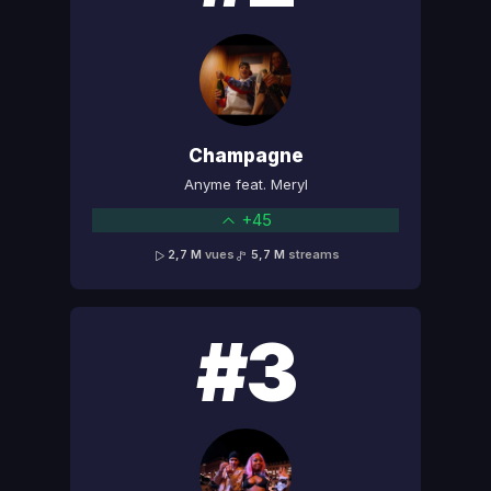
Champagne
Anyme feat. Meryl
+45
2,7 M
vues
5,7 M
streams
#3