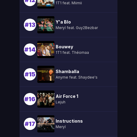
#12
1T1 feat. Miimii
Y'a Blo
#13
Meryl feat. Guy2Bezbar
Bouwey
#14
1T1 feat. Théomaa
Shamballa
#15
Anyme feat. Shaydee's
Air Force 1
#16
Lejuh
Instructions
#17
Meryl