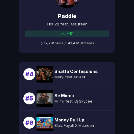
Paddle
Tks 2g feat.. Maureen
+10
17,2 M
vues
41,4 M
streams
Shatta Confessions
#4
Meryl feat. N'KEN
Sé Miimii
#5
Miimii feat. Dj Skycee
Money Pull Up
#6
Blaiz Fayah X Maureen