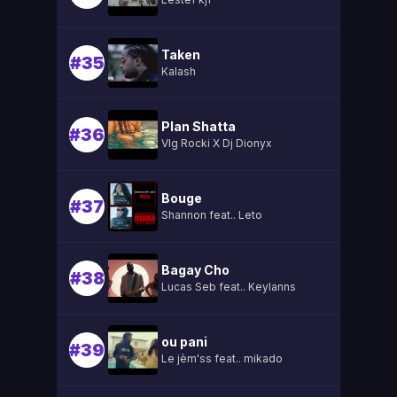
Taken
#35
Kalash
Plan Shatta
#36
Vlg Rocki X Dj Dionyx
Bouge
#37
Shannon feat.. Leto
Bagay Cho
#38
Lucas Seb feat.. Keylanns
ou pani
#39
Le jèm'ss feat.. mikado