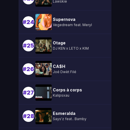
Lawskie
Supernova
#24
Vegedream feat. Meryl
Otage
#25
DJ KEN x LETO x KIM
CA$H
#26
Joé Dwèt Filé
Corps à corps
#27
Kalipsxau
Esmeralda
#28
Says'z feat.. Bamby