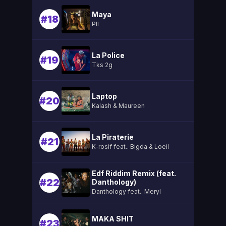
Maya
#18
Pll
La Police
#19
Tks 2g
Laptop
#20
Kalash & Maureen
La Piraterie
#21
K-rosif feat.. Bigda & Loeil
Edf Riddim Remix (feat.
#22
Danthology)
Danthology feat.. Meryl
MAKA SHIT
#23