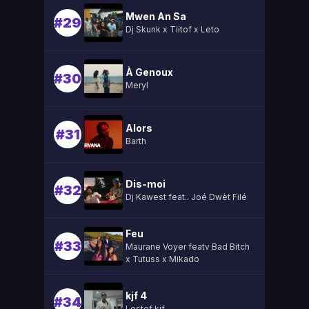
Mwen An Sa
#29
Dj Skunk x Tiitof x Leto
À Genoux
#30
Meryl
Alors
#31
Barth
Dis-moi
#32
Dj Kawest feat.. Joé Dwèt Filé
Feu
#33
Maurane Voyer featv Bad Bitch
x Tutuss x Mikado
kjf 4
#34
Lestef kjf