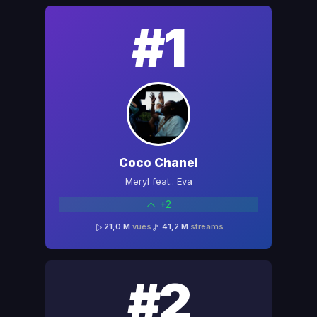
#1
Coco Chanel
Meryl feat.. Eva
+2
21,0 M
vues
41,2 M
streams
#2