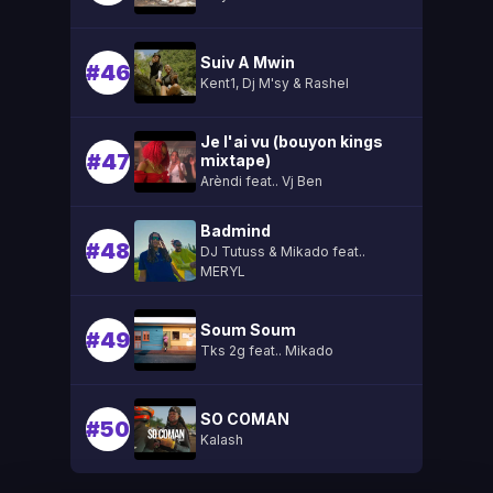
Suiv A Mwin
#46
Kent1, Dj M'sy & Rashel
Je l'ai vu (bouyon kings
#47
mixtape)
Arèndi feat.. Vj Ben
Badmind
#48
DJ Tutuss & Mikado feat..
MERYL
Soum Soum
#49
Tks 2g feat.. Mikado
SO COMAN
#50
Kalash