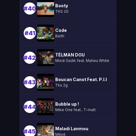
Booty
#40
TKS 2G
Code
#41
Barth
TÈLMAN DOU
#42
Misié Sadik feat. Matieu White
Boucan Canot Feat. P.l.l
#43
Tks 2g
Bubble up !
#44
Mike One feat.. T-matt
Maladi Lanmou
#45
Méyé